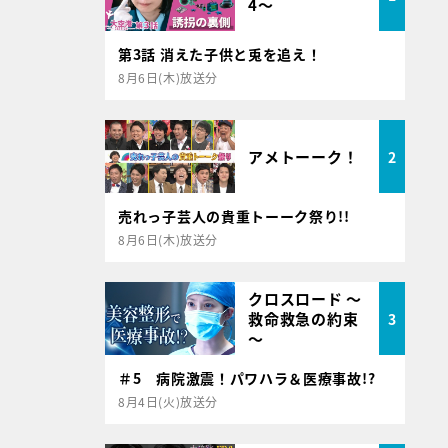
4～
第3話 消えた子供と兎を追え！
8月6日(木)放送分
アメトーーク！
2
売れっ子芸人の貴重トーーク祭り!!
8月6日(木)放送分
クロスロード ～
救命救急の約束
3
～
＃5 病院激震！パワハラ＆医療事故!?
8月4日(火)放送分