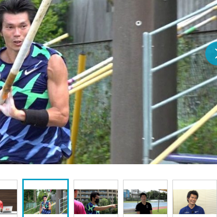
『アイ＝ラブ！げーみん
E齋藤樹愛羅＆佐々木舞
ビュー