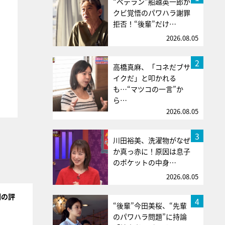
“ベテラン”船越英一郎が
クビ覚悟のパワハラ謝罪
拒否！“後輩”だけ…
2026.08.05
2
高橋真麻、「コネだブサ
イクだ」と叩かれる
も…“マツコの一言”か
ら…
2026.08.05
3
川田裕美、洗濯物がなぜ
か真っ赤に！原因は息子
のポケットの中身…
2026.08.05
例の評
4
“後輩”今田美桜、“先輩
のパワハラ問題”に持論