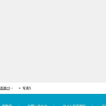
40歳で現役、5つの顔をもつ“超人”棒高跳びレジェンド・澤野大地。その驚異的な選手生活
写真5
レ朝動画
お問い合わせ
サイト利用規約
プ