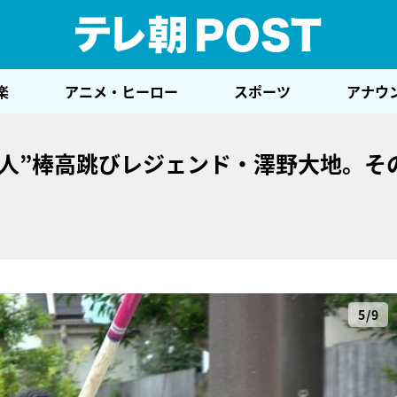
テレ
楽
アニメ・ヒーロー
スポーツ
アナウ
超人”棒高跳びレジェンド・澤野大地。そ
5/9