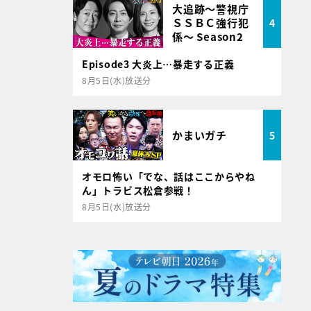
大追跡～警視庁
ＳＳＢＣ強行犯
4
係～ Season2
Episode3 大炎上…暴走する正義
8月5日(水)放送分
かまいガチ
5
オモロ怖い「でな、話はここからやね
ん」トラビス松倉参戦！
8月5日(水)放送分