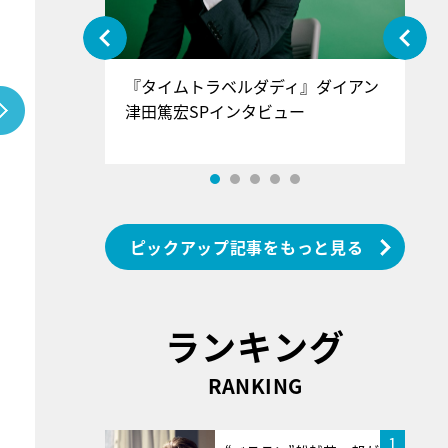
ぐ』＝LOV
『タイムトラベルダディ』ダイアン
『
香SPインタ
津田篤宏SPインタビュー
～
ピックアップ記事をもっと見る
ランキング
RANKING
1