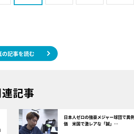
真の記事を読む
関連記事
サムネイル
日本人ゼロの強豪メジャー球団で異
価 米国で激レアな「鍼」…
8