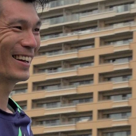
『アイ＝ラブ！げーみん
E齋藤樹愛羅＆佐々木舞
ビュー