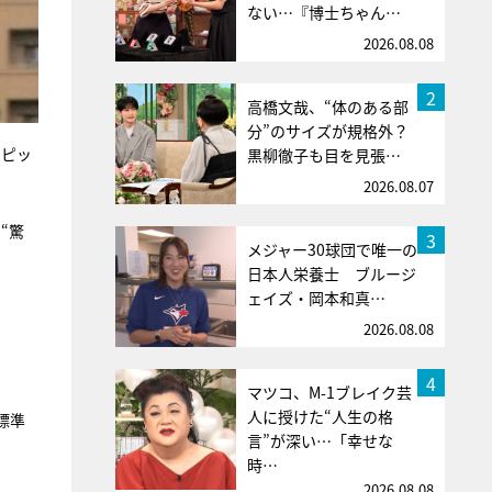
ない…『博士ちゃん…
2026.08.08
2
高橋文哉、“体のある部
分”のサイズが規格外？
ンピッ
黒柳徹子も目を見張…
2026.08.07
“驚
3
メジャー30球団で唯一の
日本人栄養士 ブルージ
ェイズ・岡本和真…
2026.08.08
4
マツコ、M-1ブレイク芸
人に授けた“人生の格
標準
言”が深い…「幸せな
時…
2026.08.08