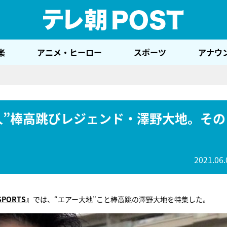
テレ
楽
アニメ・ヒーロー
スポーツ
アナウ
人”棒高跳びレジェンド・澤野大地。その
2021.06.
SPORTS
』では、“エアー大地”こと棒高跳の澤野大地を特集した。