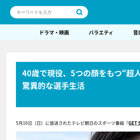
ドラマ・映画
バラエティ
音
40歳で現役、5つの顔をもつ“超
驚異的な選手生活
5月16日（日）に放送されたテレビ朝日のスポーツ番組『
GET 