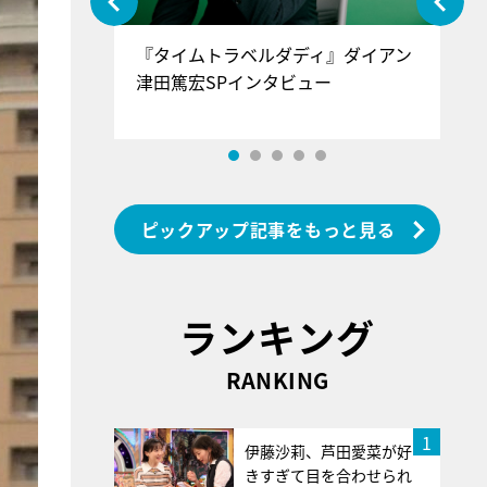
ぐ』＝LOV
『タイムトラベルダディ』ダイアン
『
香SPインタ
津田篤宏SPインタビュー
～
ピックアップ記事をもっと見る
ランキング
RANKING
1
伊藤沙莉、芦田愛菜が好
きすぎて目を合わせられ