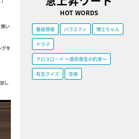
急上昇ワード
す」
HOT WORDS
を開い
番組情報
バラエティ
博士ちゃん
ドラマ
ングを
クロスロード ～救命救急の約束～
有吉クイズ
音楽
参加し