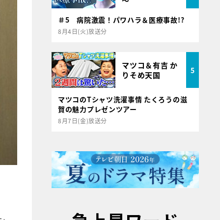
～
＃5 病院激震！パワハラ＆医療事故!?
8月4日(火)放送分
マツコ＆有吉 か
5
りそめ天国
マツコのTシャツ洗濯事情 たくろうの滋
賀の魅力プレゼンツアー
8月7日(金)放送分