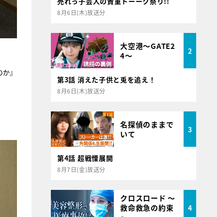
売れっ子芸人の貴重トーーク祭り!!
8月6日(木)放送分
大空港～GATE2
2
4～
のか』
第3話 消えた子供と兎を追え！
8月6日(木)放送分
名探偵のままで
3
いて
第4話 超戦慄展開
8月7日(金)放送分
クロスロード ～
救命救急の約束
4