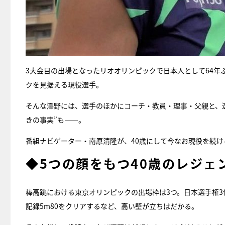
3大会目の出場となったリオオリンピックで日本人として64年
クを見据える現役選手。
そんな澤野には、選手のほかにコーチ・教員・理事・父親と、
きの事実”も――。
番組ナビゲーター・南原清隆が、40歳にして今なお現役を続
◆5つの顔をもつ40歳のレジェ
棒高跳における東京オリンピックの出場枠は3つ。日本選手権
記録5m80をクリアするなど、高い壁が立ちはだかる。