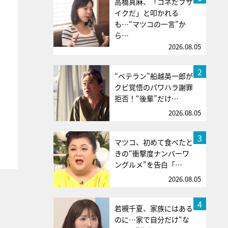
高橋真麻、「コネだブサ
イクだ」と叩かれる
も…“マツコの一言”か
ら…
2026.08.05
2
“ベテラン”船越英一郎が
クビ覚悟のパワハラ謝罪
拒否！“後輩”だけ…
2026.08.05
3
マツコ、初めて食べたと
きの“衝撃度ナンバーワ
ングルメ”を告白「…
2026.08.05
4
若槻千夏、家族にはある
のに…家で自分だけ“な