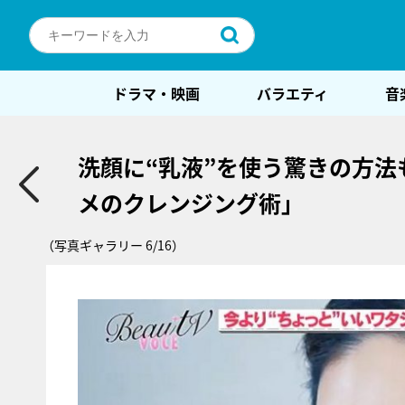
ドラマ・映画
バラエティ
音
洗顔に“乳液”を使う驚きの方
メのクレンジング術」
（写真ギャラリー 6/16）