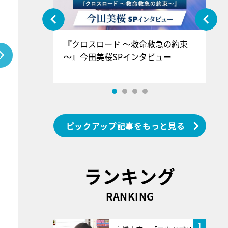
ぐ』＝LOV
『クロスロード ～救命救急の約束
『
香SPインタ
～』今田美桜SPインタビュー
ロ
ン
ピックアップ記事をもっと見る
ランキング
RANKING
1