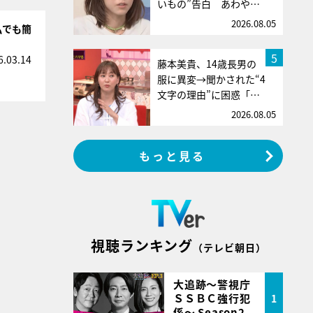
いもの”告白 あわや…
2026.08.05
私でも簡
5
6.03.14
藤本美貴、14歳長男の
服に異変→聞かされた“4
文字の理由”に困惑「…
2026.08.05
もっと見る
視聴ランキング
（テレビ朝日）
大追跡～警視庁
ＳＳＢＣ強行犯
1
係～ Season2