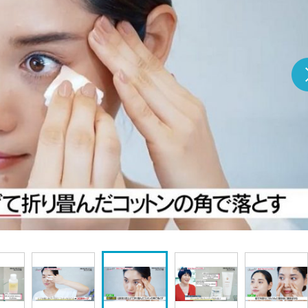
『アイ＝ラブ！げーみん
E齋藤樹愛羅＆佐々木舞
ビュー