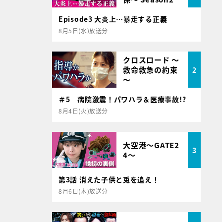
Episode3 大炎上…暴走する正義
8月5日(水)放送分
クロスロード ～
救命救急の約束
2
～
＃5 病院激震！パワハラ＆医療事故!?
8月4日(火)放送分
大空港～GATE2
3
4～
第3話 消えた子供と兎を追え！
8月6日(木)放送分