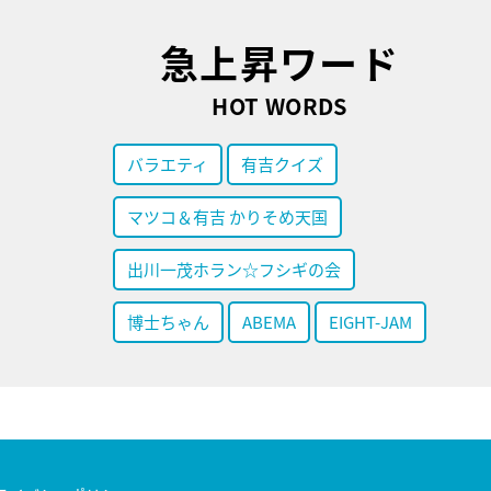
急上昇ワード
HOT WORDS
バラエティ
有吉クイズ
マツコ＆有吉 かりそめ天国
出川一茂ホラン☆フシギの会
博士ちゃん
ABEMA
EIGHT-JAM