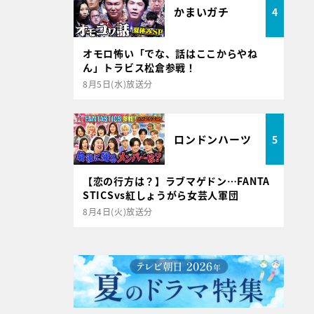
かまいガチ
4
オモロ怖い「でな、話はここからやね
ん」トラビス松倉参戦！
8月5日(水)放送分
ロンドンハーツ
5
【恋の行方は？】ラブマゲドン…FANTA
STICSvs紅しょうがら女芸人軍団
8月4日(火)放送分