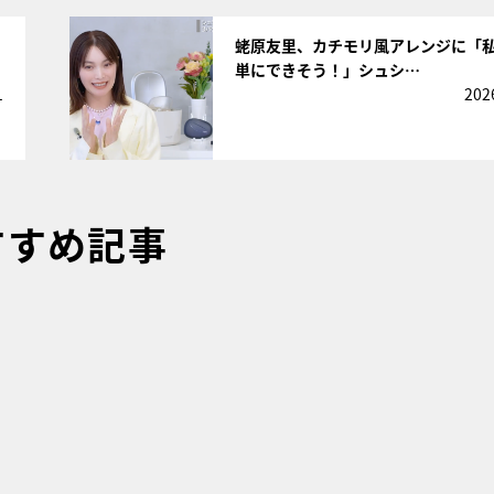
サムネイル
蛯原友里、カチモリ風アレンジに「
単にできそう！」シュシ…
1
202
すすめ記事