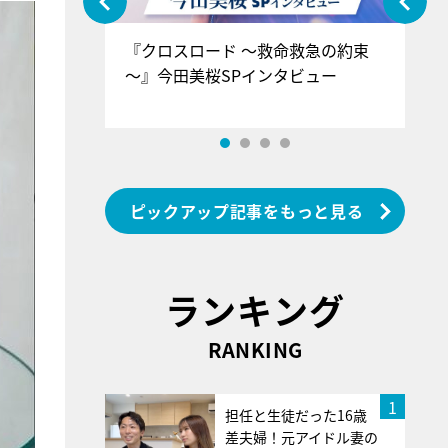
ぐ』＝LOV
『クロスロード ～救命救急の約束
『
香SPインタ
～』今田美桜SPインタビュー
ロ
ン
ピックアップ記事をもっと見る
ランキング
RANKING
1
担任と生徒だった16歳
差夫婦！元アイドル妻の