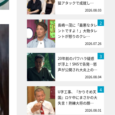
猛アタックで成就し…
2026.08.03
2
長嶋一茂に「最悪なタレ
ントですよ！」大物タレ
ントが怒りのクレ…
2026.07.26
3
20年前のパワハラ疑惑
が浮上！SNSで告発…怒
声が公開され大炎上の…
2026.08.04
4
U字工事、『かりそめ天
国』ロケ中にまさかの大
失言！熟練大将の顔…
2026.08.01