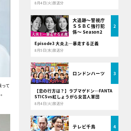
8月4日(火)放送分
大追跡～警視庁
ＳＳＢＣ強行犯
2
係～ Season2
Episode3 大炎上…暴走する正義
8月5日(水)放送分
ロンドンハーツ
3
乗って
【恋の行方は？】ラブマゲドン…FANTA
と。
STICSvs紅しょうがら女芸人軍団
8月4日(火)放送分
テレビ千鳥
4