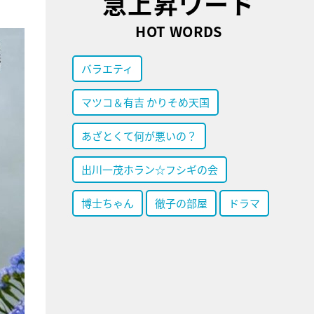
急上昇ワード
HOT WORDS
バラエティ
マツコ＆有吉 かりそめ天国
あざとくて何が悪いの？
出川一茂ホラン☆フシギの会
博士ちゃん
徹子の部屋
ドラマ