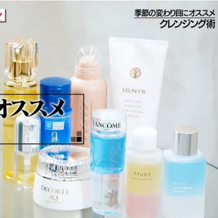
『アイ＝ラブ！げーみん
E齋藤樹愛羅＆佐々木舞
ビュー