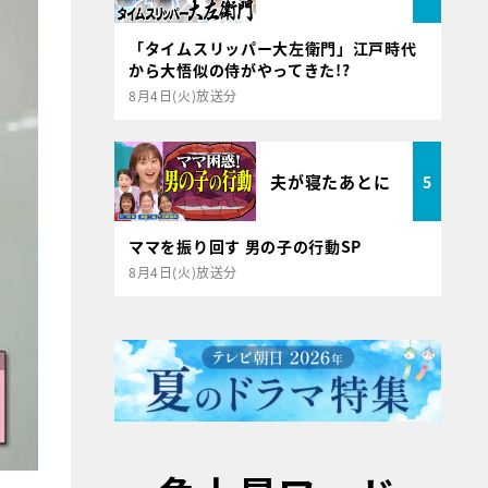
「タイムスリッパー大左衛門」江戸時代
から大悟似の侍がやってきた!?
8月4日(火)放送分
夫が寝たあとに
5
ママを振り回す 男の子の行動SP
8月4日(火)放送分