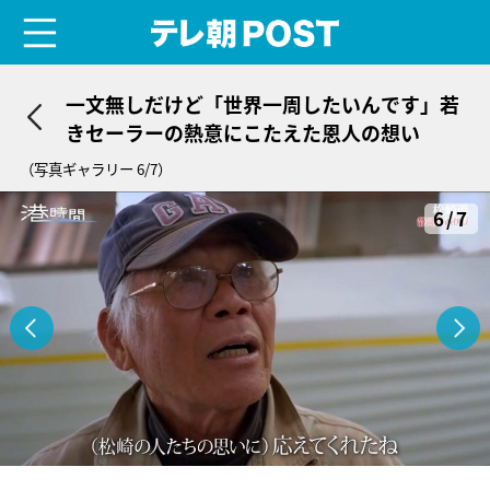
menu
テレ朝POST
一文無しだけど「世界一周したいんです」若
きセーラーの熱意にこたえた恩人の想い
（写真ギャラリー 6/7）
6/7