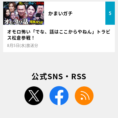
かまいガチ
5
オモロ怖い「でな、話はここからやねん」トラビ
ス松倉参戦！
8月5日(水)放送分
公式SNS・RSS
twitter
facebook
rss