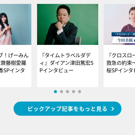
ブ！げーみん
『タイムトラベルダデ
『クロスロー
E齋藤樹愛羅
ィ』ダイアン津田篤宏S
救急の約束
香SPインタ
Pインタビュー
桜SPイ
ピックアップ記事をもっと見る