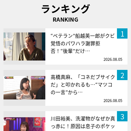
ランキング
RANKING
1
“ベテラン”船越英一郎がクビ
覚悟のパワハラ謝罪拒
否！“後輩”だけ…
2026.08.05
2
高橋真麻、「コネだブサイク
だ」と叩かれるも…“マツコ
の一言”から…
2026.08.05
3
川田裕美、洗濯物がなぜか真
っ赤に！原因は息子のポケッ