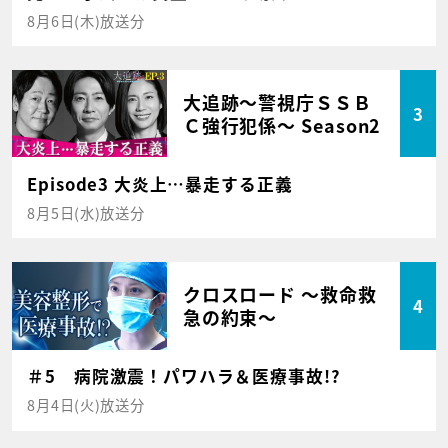
8月6日(木)放送分
大追跡～警視庁ＳＳＢ
3
Ｃ強行犯係～ Season2
Episode3 大炎上…暴走する正義
8月5日(水)放送分
クロスロード ～救命救
4
急の約束～
＃5 病院激震！パワハラ＆医療事故!?
8月4日(火)放送分