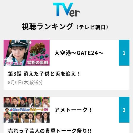
視聴ランキング
（テレビ朝日）
大空港～GATE24～
1
第3話 消えた子供と兎を追え！
8月6日(木)放送分
アメトーーク！
2
売れっ子芸人の貴重トーーク祭り!!