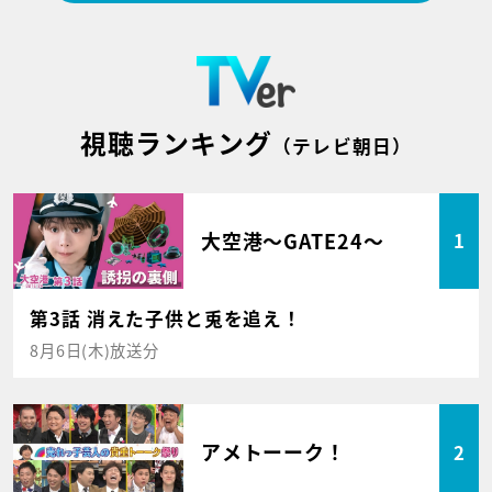
視聴ランキング
（テレビ朝日）
大空港～GATE24～
1
第3話 消えた子供と兎を追え！
8月6日(木)放送分
アメトーーク！
2