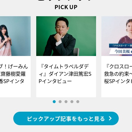
PICK UP
ブ！げーみん
『タイムトラベルダデ
『クロスロー
E齋藤樹愛羅
ィ』ダイアン津田篤宏S
救急の約束
香SPインタ
Pインタビュー
桜SPイ
ピックアップ記事をもっと見る