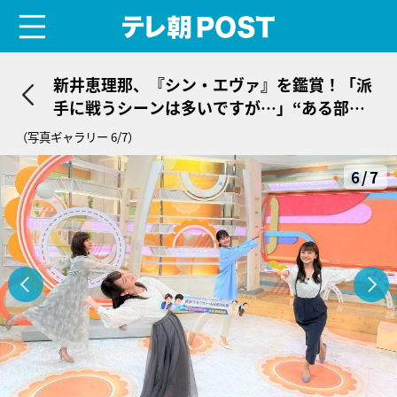
menu
テレ朝POST
新井恵理那、『シン・エヴァ』を鑑賞！「派
手に戦うシーンは多いですが…」“ある部
分”に感銘！
（写真ギャラリー 6/7）
6/7