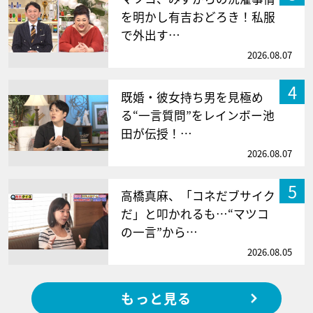
を明かし有吉おどろき！私服
で外出す…
2026.08.07
4
既婚・彼女持ち男を見極め
る“一言質問”をレインボー池
田が伝授！…
2026.08.07
5
高橋真麻、「コネだブサイク
だ」と叩かれるも…“マツコ
の一言”から…
2026.08.05
もっと見る