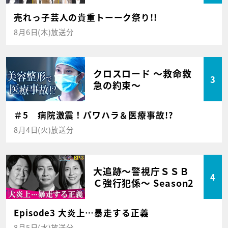
売れっ子芸人の貴重トーーク祭り!!
8月6日(木)放送分
クロスロード ～救命救
3
急の約束～
＃5 病院激震！パワハラ＆医療事故!?
8月4日(火)放送分
大追跡～警視庁ＳＳＢ
4
Ｃ強行犯係～ Season2
Episode3 大炎上…暴走する正義
8月5日(水)放送分