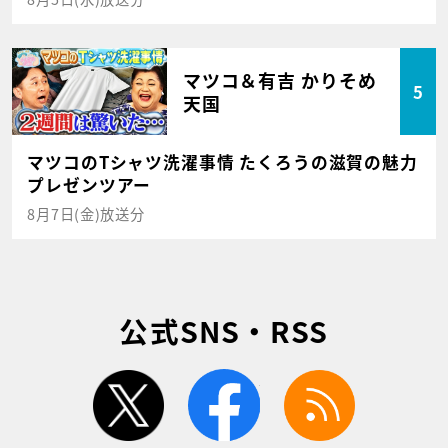
マツコ＆有吉 かりそめ
5
天国
マツコのTシャツ洗濯事情 たくろうの滋賀の魅力
プレゼンツアー
8月7日(金)放送分
公式SNS・RSS
twitter
facebook
rss