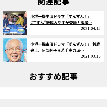
関連記事
サムネイル
小堺一機主演ドラマ『ずんずん！』
に“ずん”飯尾＆やすが登場！飯尾…
2021.04.15
サムネイル
小堺一機主演ドラマ『ずんずん！』 鈴鹿
央士、阿部純子ら若手実力派…
2021.03.16
おすすめ記事