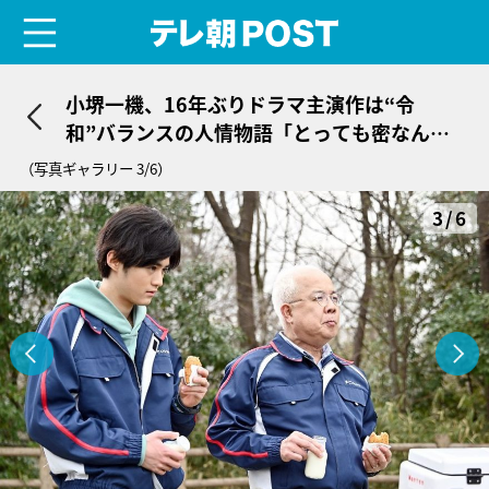
menu
テレ朝POST
小堺一機、16年ぶりドラマ主演作は“令
和”バランスの人情物語「とっても密なんで
すよ（笑）」
（写真ギャラリー 3/6）
3/6