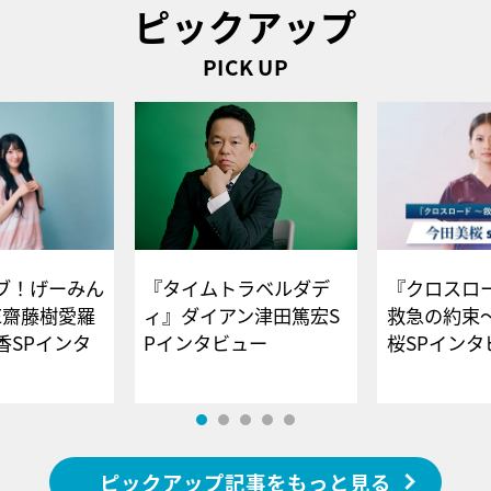
ピックアップ
PICK UP
ブ！げーみん
『タイムトラベルダデ
『クロスロー
E齋藤樹愛羅
ィ』ダイアン津田篤宏S
救急の約束
香SPインタ
Pインタビュー
桜SPイ
ピックアップ記事をもっと見る