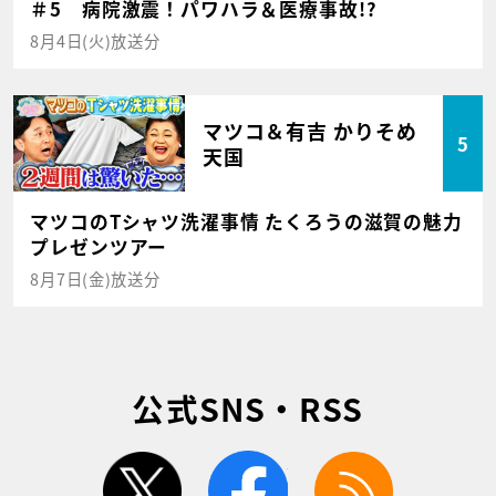
＃5 病院激震！パワハラ＆医療事故!?
8月4日(火)放送分
マツコ＆有吉 かりそめ
5
天国
マツコのTシャツ洗濯事情 たくろうの滋賀の魅力
プレゼンツアー
8月7日(金)放送分
公式SNS・RSS
twitter
facebook
rss