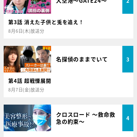
大空港～GATE24～
2
第3話 消えた子供と兎を追え！
8月6日(木)放送分
名探偵のままでいて
3
第4話 超戦慄展開
8月7日(金)放送分
クロスロード ～救命救
4
急の約束～