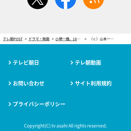
テレ朝POST
ドラマ・映画
小堺一機、16年ぶりドラマ主演作は“令和”バランスの人情物語「とっても密なんですよ（笑）」
（ｃ）山本一力/テレビ朝日
テレビ朝日
テレ朝動画
お問い合わせ
サイト利用規約
プライバシーポリシー
Copyright(C) tv asahi All rights reserved.