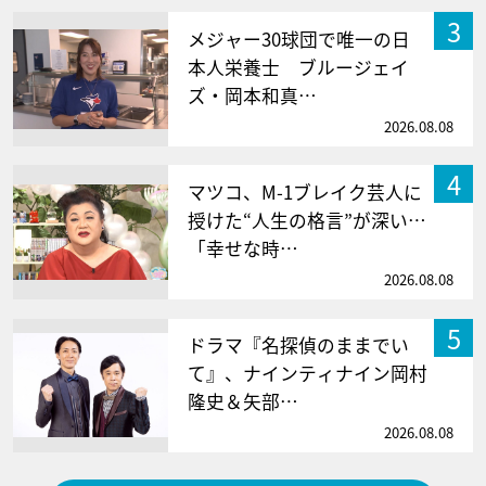
3
メジャー30球団で唯一の日
本人栄養士 ブルージェイ
ズ・岡本和真…
2026.08.08
4
マツコ、M-1ブレイク芸人に
授けた“人生の格言”が深い…
「幸せな時…
2026.08.08
5
ドラマ『名探偵のままでい
て』、ナインティナイン岡村
隆史＆矢部…
2026.08.08