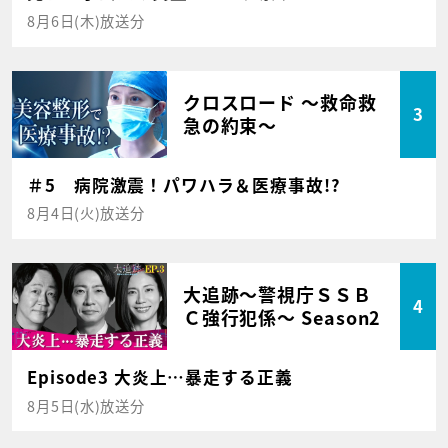
8月6日(木)放送分
クロスロード ～救命救
3
急の約束～
＃5 病院激震！パワハラ＆医療事故!?
8月4日(火)放送分
大追跡～警視庁ＳＳＢ
4
Ｃ強行犯係～ Season2
Episode3 大炎上…暴走する正義
8月5日(水)放送分