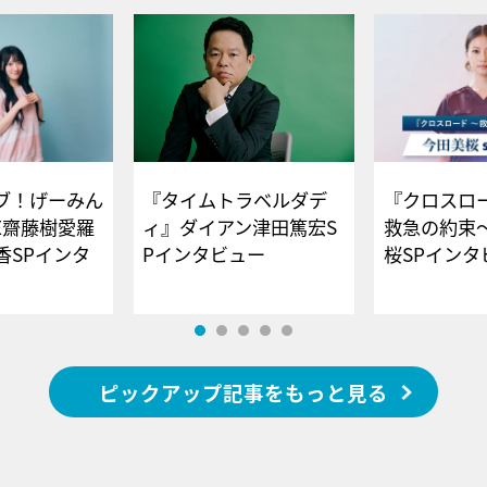
ブ！げーみん
『タイムトラベルダデ
『クロスロー
E齋藤樹愛羅
ィ』ダイアン津田篤宏S
救急の約束
香SPインタ
Pインタビュー
桜SPイ
ピックアップ記事をもっと見る