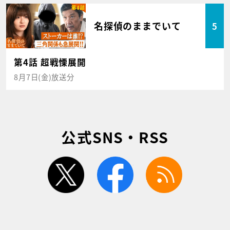
名探偵のままでいて
5
第4話 超戦慄展開
8月7日(金)放送分
公式SNS・RSS
twitter
facebook
rss