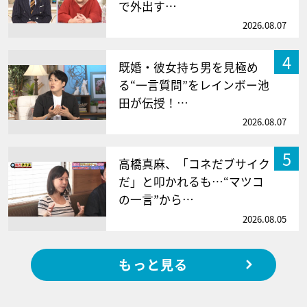
で外出す…
2026.08.07
4
既婚・彼女持ち男を見極め
る“一言質問”をレインボー池
田が伝授！…
2026.08.07
5
高橋真麻、「コネだブサイク
だ」と叩かれるも…“マツコ
の一言”から…
2026.08.05
もっと見る