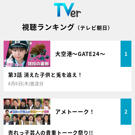
視聴ランキング
（テレビ朝日）
大空港～GATE24～
1
第3話 消えた子供と兎を追え！
8月6日(木)放送分
アメトーーク！
2
売れっ子芸人の貴重トーーク祭り!!