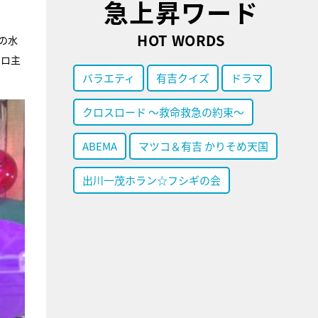
急上昇ワード
HOT WORDS
の水
クロ主
バラエティ
有吉クイズ
ドラマ
クロスロード ～救命救急の約束～
ABEMA
マツコ＆有吉 かりそめ天国
出川一茂ホラン☆フシギの会