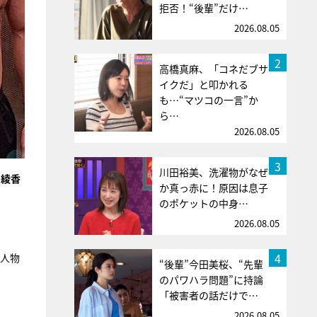
拒否！“後輩”だけ…
2026.08.05
2
高橋真麻、「コネだブサ
イクだ」と叩かれる
も…“マツコの一言”か
ら…
2026.08.05
3
川田裕美、洗濯物がなぜ
中綾香
か真っ赤に！原因は息子
のポケットの中身…
2026.08.05
4
の人物
“後輩”今田美桜、“先輩
のパワハラ問題”に持論
「被害者の話だけで…
2026.08.05