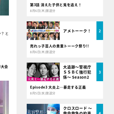
第3話 消えた子供と兎を追え！
8月6日(木)放送分
アメトーーク！
2
？ と
売れっ子芸人の貴重トーーク祭り!!
8月6日(木)放送分
界大会
大追跡～警視庁
ＳＳＢＣ強行犯
3
係～ Season2
Episode3 大炎上…暴走する正義
8月5日(水)放送分
クロスロード ～
救命救急の約束
4