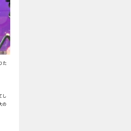
りた
てし
大の