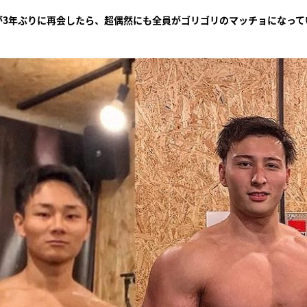
が3年ぶりに再会したら、超偶然にも全員がゴリゴリのマッチョになって
『アイ＝ラブ！げーみん
E齋藤樹愛羅＆佐々木舞
ビュー