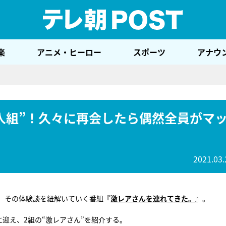
テレ
楽
アニメ・ヒーロー
スポーツ
アナウ
人組”！久々に再会したら偶然全員がマ
2021.03.
、その体験談を紐解いていく番組『
激レアさんを連れてきた。
』。
迎え、2組の“激レアさん”を紹介する。