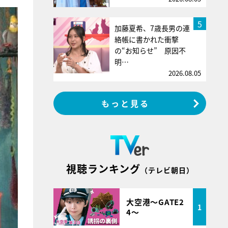
5
加藤夏希、7歳長男の連
絡帳に書かれた衝撃
の“お知らせ” 原因不
明…
2026.08.05
もっと見る
視聴ランキング
（テレビ朝日）
大空港～GATE2
1
4～