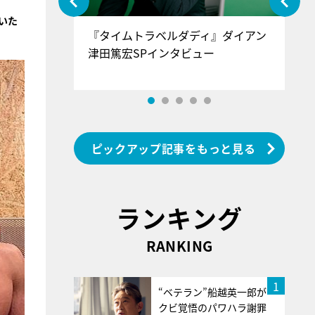
いた
ぐ』＝LOV
『タイムトラベルダディ』ダイアン
『
香SPインタ
津田篤宏SPインタビュー
～
ピックアップ記事をもっと見る
ランキング
RANKING
1
“ベテラン”船越英一郎が
クビ覚悟のパワハラ謝罪