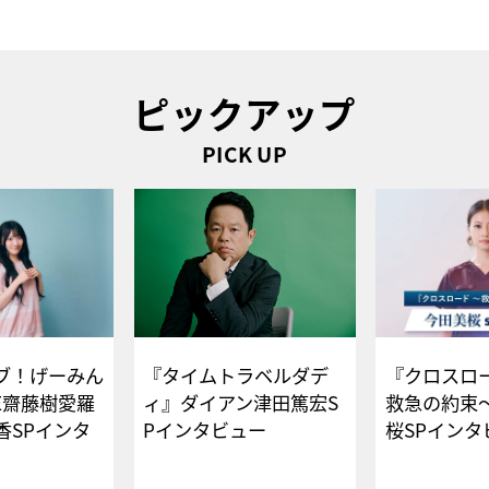
ピックアップ
PICK UP
ブ！げーみん
『タイムトラベルダデ
『クロスロー
E齋藤樹愛羅
ィ』ダイアン津田篤宏S
救急の約束
香SPインタ
Pインタビュー
桜SPイ