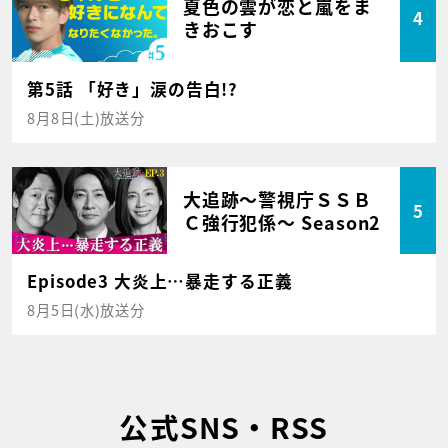
夏色の雲が恋と嵐をま
4
きおこす
第5話 「好き」涙の告白!?
8月8日(土)放送分
大追跡～警視庁ＳＳＢ
5
Ｃ強行犯係～ Season2
Episode3 大炎上…暴走する正義
8月5日(水)放送分
公式SNS・RSS