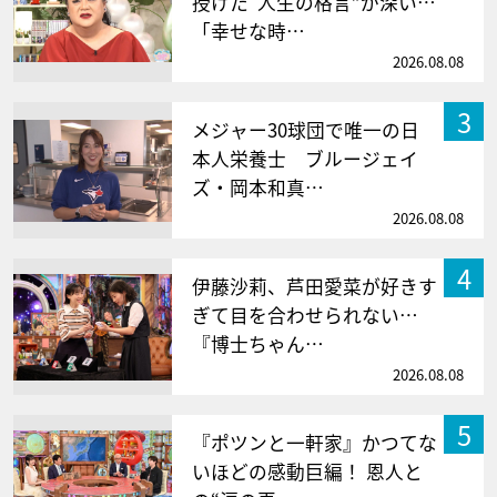
授けた“人生の格言”が深い…
「幸せな時…
2026.08.08
3
メジャー30球団で唯一の日
本人栄養士 ブルージェイ
ズ・岡本和真…
2026.08.08
4
伊藤沙莉、芦田愛菜が好きす
ぎて目を合わせられない…
『博士ちゃん…
2026.08.08
5
『ポツンと一軒家』かつてな
いほどの感動巨編！ 恩人と