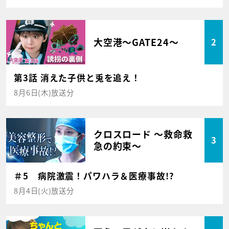
大空港～GATE24～
2
第3話 消えた子供と兎を追え！
8月6日(木)放送分
クロスロード ～救命救
3
急の約束～
＃5 病院激震！パワハラ＆医療事故!?
8月4日(火)放送分