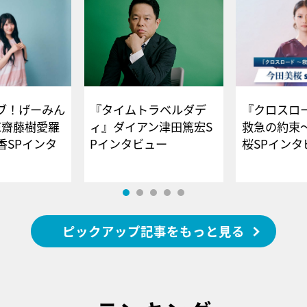
ブ！げーみん
『タイムトラベルダデ
『クロスロー
E齋藤樹愛羅
ィ』ダイアン津田篤宏S
救急の約束
香SPインタ
Pインタビュー
桜SPイ
ピックアップ記事をもっと見る