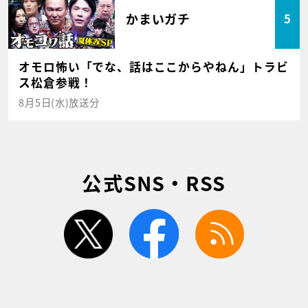
かまいガチ
5
オモロ怖い「でな、話はここからやねん」トラビ
ス松倉参戦！
8月5日(水)放送分
公式SNS・RSS
twitter
facebook
rss