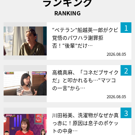
ランキング
RANKING
1
“ベテラン”船越英一郎がクビ
覚悟のパワハラ謝罪拒
否！“後輩”だけ…
2026.08.05
2
高橋真麻、「コネだブサイク
だ」と叩かれるも…“マツコ
の一言”から…
2026.08.05
3
川田裕美、洗濯物がなぜか真
っ赤に！原因は息子のポケッ
トの中身…