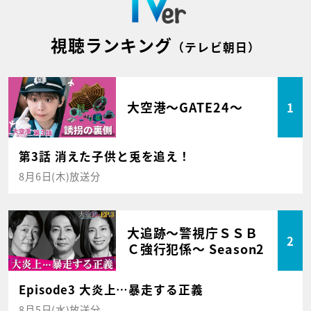
視聴ランキング
（テレビ朝日）
大空港～GATE24～
1
第3話 消えた子供と兎を追え！
8月6日(木)放送分
大追跡～警視庁ＳＳＢ
2
Ｃ強行犯係～ Season2
Episode3 大炎上…暴走する正義
8月5日(水)放送分