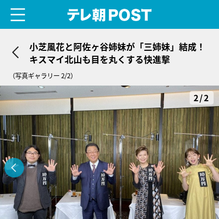
menu
テレ朝POST
小芝風花と阿佐ヶ谷姉妹が「三姉妹」結成！
キスマイ北山も目を丸くする快進撃
（写真ギャラリー 2/2）
2/2