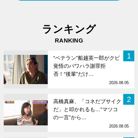
ランキング
RANKING
1
“ベテラン”船越英一郎がクビ
覚悟のパワハラ謝罪拒
否！“後輩”だけ…
2026.08.05
2
高橋真麻、「コネだブサイク
だ」と叩かれるも…“マツコ
の一言”から…
2026.08.05