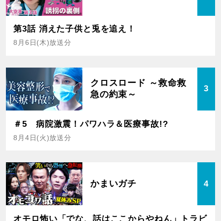
第3話 消えた子供と兎を追え！
8月6日(木)放送分
クロスロード ～救命救
3
急の約束～
＃5 病院激震！パワハラ＆医療事故!?
8月4日(火)放送分
かまいガチ
4
オモロ怖い「でな、話はここからやねん」トラビ