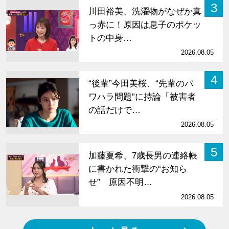
3
川田裕美、洗濯物がなぜか真
っ赤に！原因は息子のポケッ
トの中身…
2026.08.05
4
“後輩”今田美桜、“先輩のパ
ワハラ問題”に持論「被害者
の話だけで…
2026.08.05
5
加藤夏希、7歳長男の連絡帳
に書かれた衝撃の“お知ら
せ” 原因不明…
2026.08.05