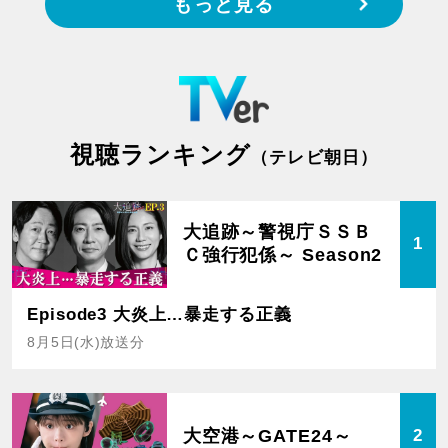
もっと見る
視聴ランキング
（テレビ朝日）
大追跡～警視庁ＳＳＢ
1
Ｃ強行犯係～ Season2
Episode3 大炎上…暴走する正義
8月5日(水)放送分
大空港～GATE24～
2