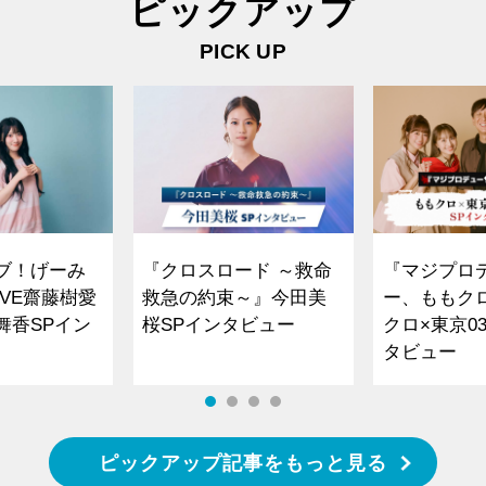
ピックアップ
PICK UP
ブ！げーみ
『クロスロード ～救命
『マジプロ
VE齋藤樹愛
救急の約束～』今田美
ー、ももク
舞香SPイン
桜SPインタビュー
クロ×東京0
タビュー
ピックアップ記事をもっと見る