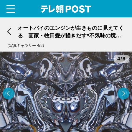
menu
テレ朝POST
オートバイのエンジンが生きものに見えてく
る 画家・牧田愛が描きだす”不気味の境界
線”
（写真ギャラリー 4/8）
4/8