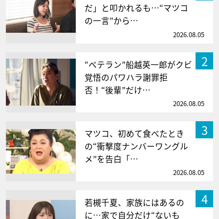
だ」と叩かれるも…“マツコ
の一言”から…
2026.08.05
2
“ベテラン”船越英一郎がクビ
覚悟のパワハラ謝罪拒
否！“後輩”だけ…
2026.08.05
3
マツコ、初めて食べたとき
の“衝撃度ナンバーワングル
メ”を告白「…
2026.08.05
4
若槻千夏、家族にはあるの
に…家で自分だけ“ないも