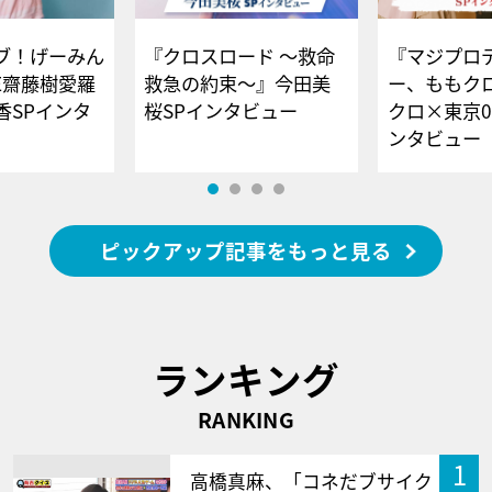
ブ！げーみん
『クロスロード ～救命
『マジプロ
E齋藤樹愛羅
救急の約束～』今田美
ー、ももク
香SPインタ
桜SPインタビュー
クロ×東京0
ンタビュー
ピックアップ記事をもっと見る
ランキング
RANKING
1
高橋真麻、「コネだブサイク