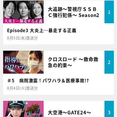
大追跡～警視庁ＳＳＢ
1
Ｃ強行犯係～ Season2
Episode3 大炎上…暴走する正義
8月5日(水)放送分
クロスロード ～救命救
2
急の約束～
＃5 病院激震！パワハラ＆医療事故!?
8月4日(火)放送分
大空港～GATE24～
3