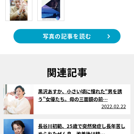
写真の記事を読む
関連記事
サムネイル
黒沢あすか、小さい頃に憧れた“男を誘
う”女優たち。母の三面鏡の前…
2022.02.22
サムネイル
長谷川初範、25歳で突然発症し長年苦し
められたぜん息。改善後は精…