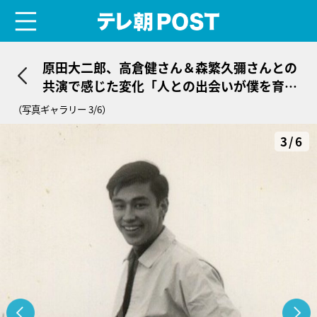
menu
テレ朝POST
原田大二郎、高倉健さん＆森繁久彌さんとの
共演で感じた変化「人との出会いが僕を育て
てくれている」
（写真ギャラリー 3/6）
3/6