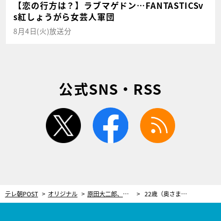
【恋の行方は？】ラブマゲドン…FANTASTICSv
s紅しょうがら女芸人軍団
8月4日(火)放送分
公式SNS・RSS
twitter
facebook
rss
テレ朝POST
オリジナル
原田大二郎、高倉健さん＆森繁久彌さんとの共演で感じた変化「人との出会いが僕を育ててくれている」
22歳（奥さまと横浜で初デート）