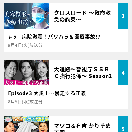
クロスロード ～救命救
3
急の約束～
＃5 病院激震！パワハラ＆医療事故!?
8月4日(火)放送分
大追跡～警視庁ＳＳＢ
4
Ｃ強行犯係～ Season2
Episode3 大炎上…暴走する正義
8月5日(水)放送分
マツコ＆有吉 かりそめ
5