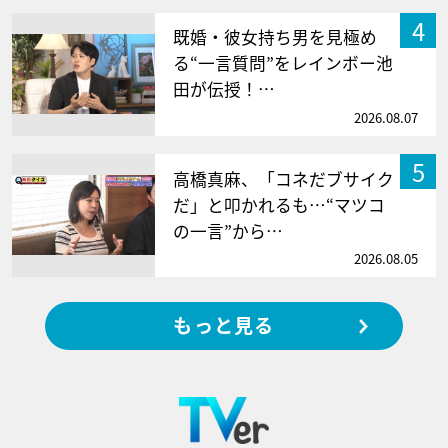
4
既婚・彼女持ち男を見極め
る“一言質問”をレインボー池
田が伝授！…
2026.08.07
5
高橋真麻、「コネだブサイク
だ」と叩かれるも…“マツコ
の一言”から…
2026.08.05
もっと見る