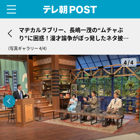
menu
テレ朝POST
マヂカルラブリー、長嶋一茂の“ムチャぶ
り”に困惑！漫才論争がぼっ発したネタ披露
で…
（写真ギャラリー 4/4）
4/4