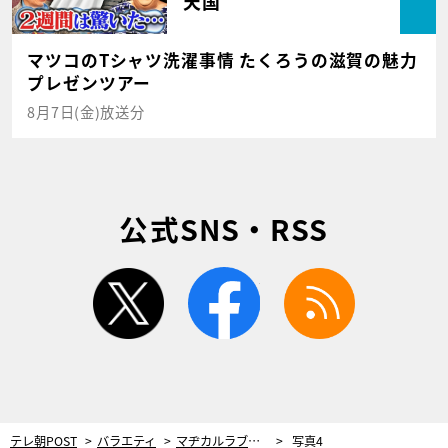
天国
マツコのTシャツ洗濯事情 たくろうの滋賀の魅力
プレゼンツアー
8月7日(金)放送分
公式SNS・RSS
twitter
facebook
rss
テレ朝POST
バラエティ
マヂカルラブリー、長嶋一茂の“ムチャぶり”に困惑！漫才論争がぼっ発したネタ披露で…
写真4