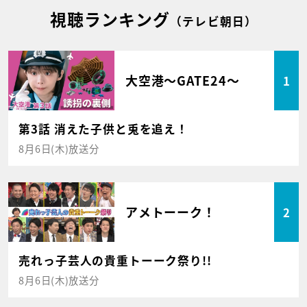
視聴ランキング
（テレビ朝日）
大空港～GATE24～
1
第3話 消えた子供と兎を追え！
8月6日(木)放送分
アメトーーク！
2
売れっ子芸人の貴重トーーク祭り!!
8月6日(木)放送分