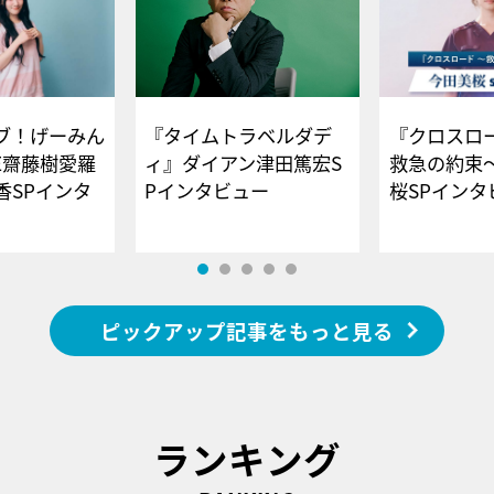
ブ！げーみん
『タイムトラベルダデ
『クロスロー
E齋藤樹愛羅
ィ』ダイアン津田篤宏S
救急の約束
香SPインタ
Pインタビュー
桜SPイ
ピックアップ記事をもっと見る
ランキング