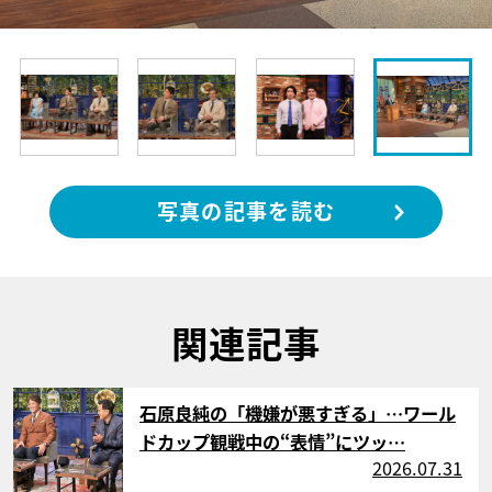
写真の記事を読む
関連記事
サムネイル
石原良純の「機嫌が悪すぎる」…ワール
ドカップ観戦中の“表情”にツッ…
2026.07.31