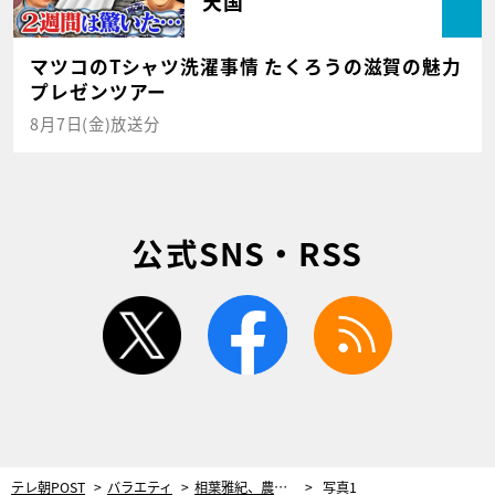
天国
マツコのTシャツ洗濯事情 たくろうの滋賀の魅力
プレゼンツアー
8月7日(金)放送分
公式SNS・RSS
twitter
facebook
rss
テレ朝POST
バラエティ
相葉雅紀、農家で“お餅づくり”に挑戦！2021年の新たな挑戦についても明かす
写真1