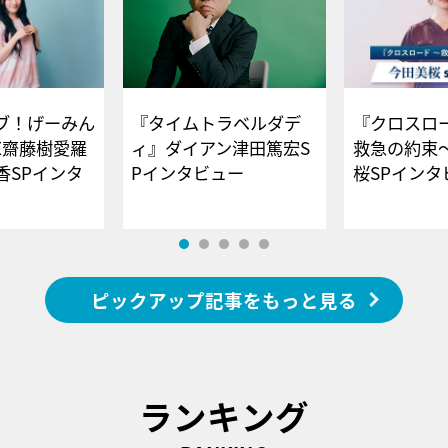
ブ！げーみん
『タイムトラベルダデ
『クロスロー
E齋藤樹愛羅
ィ』ダイアン津田篤宏S
救急の約束
香SPインタ
Pインタビュー
桜SPイ
ピックアップ記事をもっと見る
ランキング