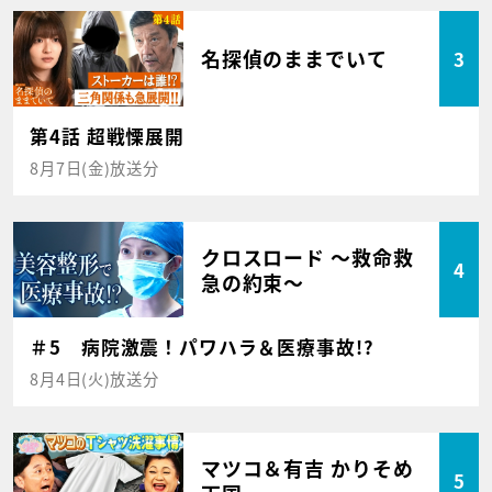
名探偵のままでいて
3
第4話 超戦慄展開
8月7日(金)放送分
クロスロード ～救命救
4
急の約束～
＃5 病院激震！パワハラ＆医療事故!?
8月4日(火)放送分
マツコ＆有吉 かりそめ
5