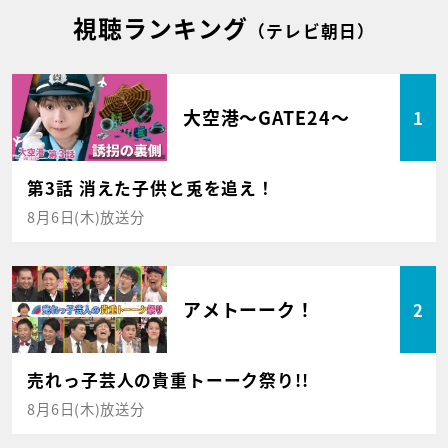
視聴ランキング
（テレビ朝日）
大空港～GATE24～
1
第3話 消えた子供と兎を追え！
8月6日(木)放送分
アメトーーク！
2
売れっ子芸人の貴重トーーク祭り!!
8月6日(木)放送分