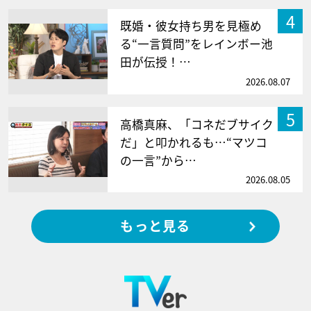
4
既婚・彼女持ち男を見極め
る“一言質問”をレインボー池
田が伝授！…
2026.08.07
5
高橋真麻、「コネだブサイク
だ」と叩かれるも…“マツコ
の一言”から…
2026.08.05
もっと見る