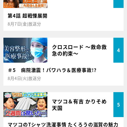
第4話 超戦慄展開
8月7日(金)放送分
クロスロード ～救命救
4
急の約束～
＃5 病院激震！パワハラ＆医療事故!?
8月4日(火)放送分
マツコ＆有吉 かりそめ
5
天国
マツコのTシャツ洗濯事情 たくろうの滋賀の魅力