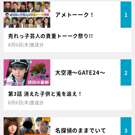
アメトーーク！
1
売れっ子芸人の貴重トーーク祭り!!
8月6日(木)放送分
大空港～GATE24～
2
第3話 消えた子供と兎を追え！
8月6日(木)放送分
名探偵のままでいて
3