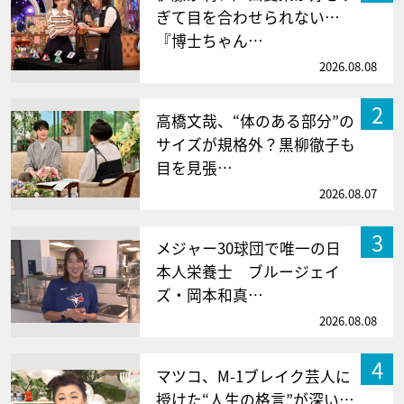
ぎて目を合わせられない…
『博士ちゃん…
2026.08.08
2
高橋文哉、“体のある部分”の
サイズが規格外？黒柳徹子も
目を見張…
2026.08.07
3
メジャー30球団で唯一の日
本人栄養士 ブルージェイ
ズ・岡本和真…
2026.08.08
4
マツコ、M-1ブレイク芸人に
授けた“人生の格言”が深い…