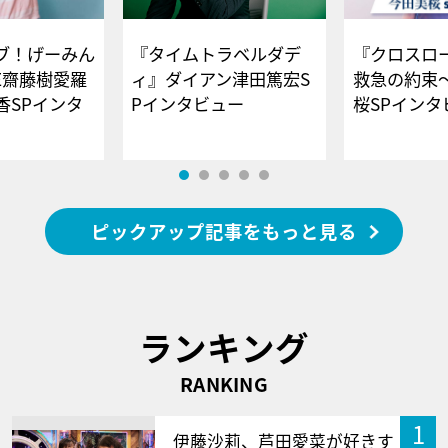
ブ！げーみん
『タイムトラベルダデ
『クロスロー
E齋藤樹愛羅
ィ』ダイアン津田篤宏S
救急の約束
香SPインタ
Pインタビュー
桜SPイ
ピックアップ記事をもっと見る
ランキング
RANKING
1
伊藤沙莉、芦田愛菜が好きす