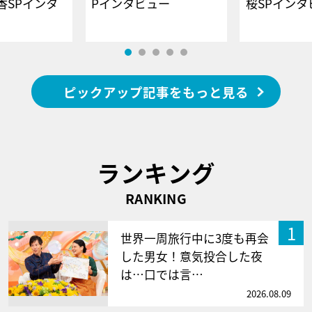
香SPインタ
Pインタビュー
桜SPイ
ピックアップ記事をもっと見る
ランキング
RANKING
1
世界一周旅行中に3度も再会
した男女！意気投合した夜
は…口では言…
2026.08.09