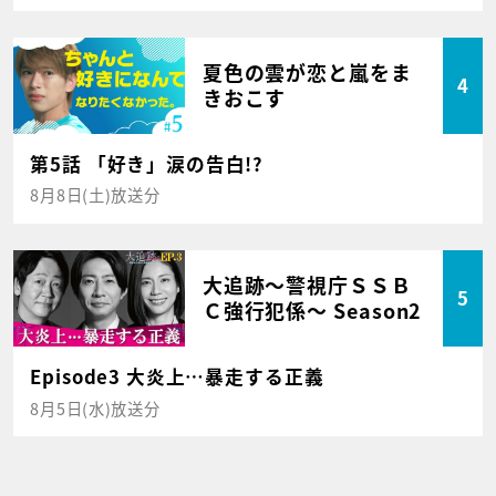
夏色の雲が恋と嵐をま
4
きおこす
第5話 「好き」涙の告白!?
8月8日(土)放送分
大追跡～警視庁ＳＳＢ
5
Ｃ強行犯係～ Season2
Episode3 大炎上…暴走する正義
8月5日(水)放送分