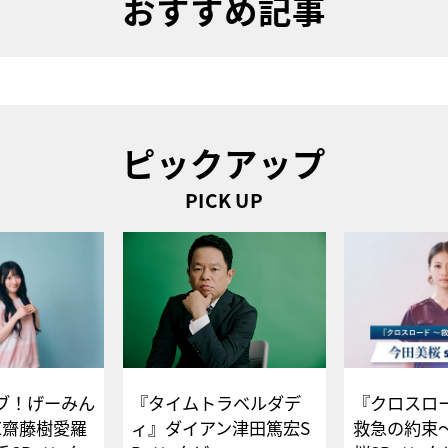
おすすめ記事
ピックアップ
PICK UP
ブ！げーみん
『タイムトラベルダデ
『クロスロー
E齋藤樹愛羅
ィ』ダイアン津田篤宏S
救急の約束