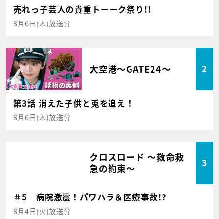
売れっ子芸人の貴重トーーク祭り!!
8月6日(木)放送分
大空港～GATE24～
2
第3話 消えた子供と兎を追え！
8月6日(木)放送分
クロスロード ～救命救
3
急の約束～
＃5 病院激震！パワハラ＆医療事故!?
8月4日(火)放送分