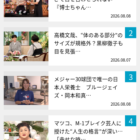
『博士ちゃん…
2026.08.08
2
高橋文哉、“体のある部分”の
サイズが規格外？黒柳徹子も
目を見張…
2026.08.07
3
メジャー30球団で唯一の日
本人栄養士 ブルージェイ
ズ・岡本和真…
2026.08.08
4
マツコ、M-1ブレイク芸人に
授けた“人生の格言”が深い…
「幸せな時…