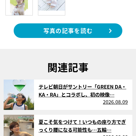
写真の記事を読む
関連記事
サムネイル
テレビ朝日がサントリー「GREEN DA・
KA・RA」とコラボし、初の映像…
2026.08.09
サムネイル
夏こそ気をつけて！いつもの座り方でぎ
っくり腰になる可能性も…五輪…