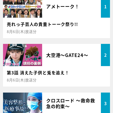
アメトーーク！
1
売れっ子芸人の貴重トーーク祭り!!
8月6日(木)放送分
大空港～GATE24～
2
第3話 消えた子供と兎を追え！
8月6日(木)放送分
クロスロード ～救命救
3
急の約束～