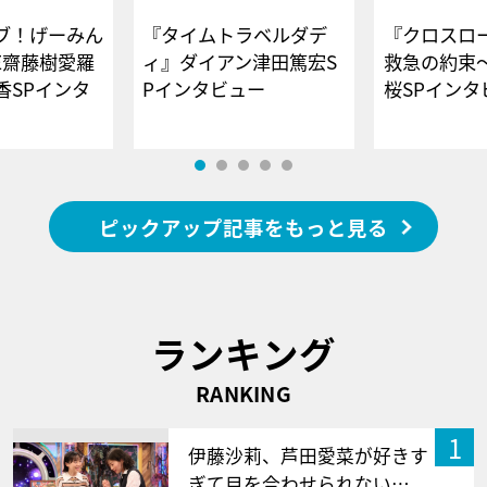
ブ！げーみん
『タイムトラベルダデ
『クロスロー
E齋藤樹愛羅
ィ』ダイアン津田篤宏S
救急の約束
香SPインタ
Pインタビュー
桜SPイ
ピックアップ記事をもっと見る
ランキング
RANKING
1
伊藤沙莉、芦田愛菜が好きす
ぎて目を合わせられない…