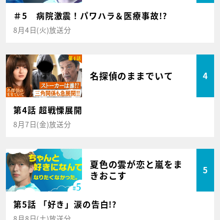
＃5 病院激震！パワハラ＆医療事故!?
8月4日(火)放送分
名探偵のままでいて
4
第4話 超戦慄展開
8月7日(金)放送分
夏色の雲が恋と嵐をま
5
きおこす
第5話 「好き」涙の告白!?
8月8日(土)放送分