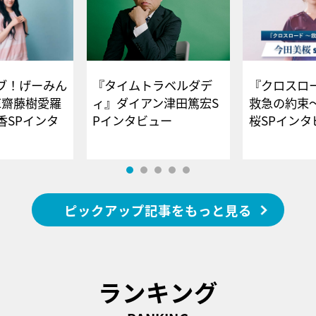
ブ！げーみん
『タイムトラベルダデ
『クロスロー
E齋藤樹愛羅
ィ』ダイアン津田篤宏S
救急の約束
香SPインタ
Pインタビュー
桜SPイ
ピックアップ記事をもっと見る
ランキング