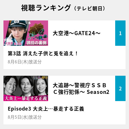
視聴ランキング
（テレビ朝日）
大空港～GATE24～
1
第3話 消えた子供と兎を追え！
8月6日(木)放送分
大追跡～警視庁ＳＳＢ
2
Ｃ強行犯係～ Season2
Episode3 大炎上…暴走する正義
8月5日(水)放送分