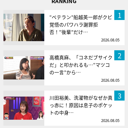
RANKING
1
“ベテラン”船越英一郎がクビ
覚悟のパワハラ謝罪拒
否！“後輩”だけ…
2026.08.05
2
高橋真麻、「コネだブサイク
だ」と叩かれるも…“マツコ
の一言”から…
2026.08.05
3
川田裕美、洗濯物がなぜか真
っ赤に！原因は息子のポケッ
トの中身…
2026.08.05