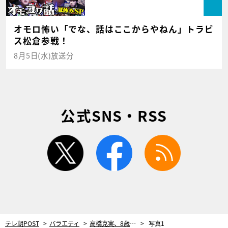
オモロ怖い「でな、話はここからやねん」トラビ
ス松倉参戦！
8月5日(水)放送分
公式SNS・RSS
twitter
facebook
rss
テレ朝POST
バラエティ
高橋克実、8歳息子＆5歳娘の子育てにも積極的！二日酔いでも、身なりを整えて幼稚園に同行
写真1