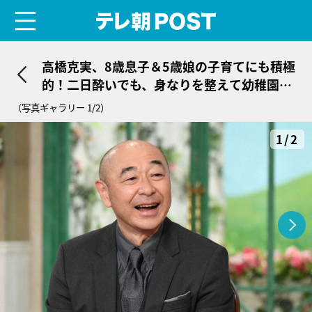
menu
テレ朝POST
高橋克実、8歳息子＆5歳娘の子育てにも積極
的！二日酔いでも、身なりを整えて幼稚園に
同行
（写真ギャラリー 1/2）
1/2