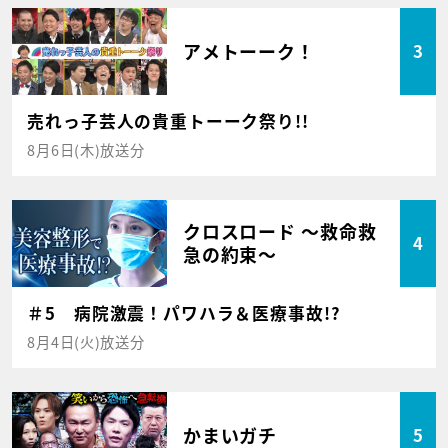
アメトーーク！
3
売れっ子芸人の貴重トーーク祭り!!
8月6日(木)放送分
クロスロード ～救命救
4
急の約束～
＃5 病院激震！パワハラ＆医療事故!?
8月4日(火)放送分
かまいガチ
5