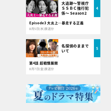
大追跡～警視庁
ＳＳＢＣ強行犯
4
係～ Season2
Episode3 大炎上…暴走する正義
8月5日(水)放送分
名探偵のままで
5
いて
第4話 超戦慄展開
8月7日(金)放送分