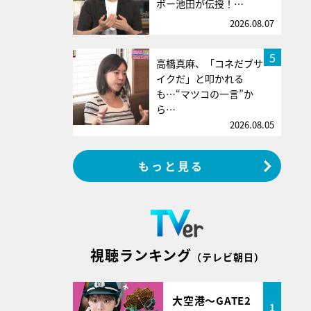
ボー池田が伝授！…
2026.08.07
5
高橋真麻、「コネだブサ
イクだ」と叩かれる
も…“マツコの一言”か
ら…
2026.08.05
もっと見る
視聴ランキング
（テレビ朝日）
大空港～GATE2
1