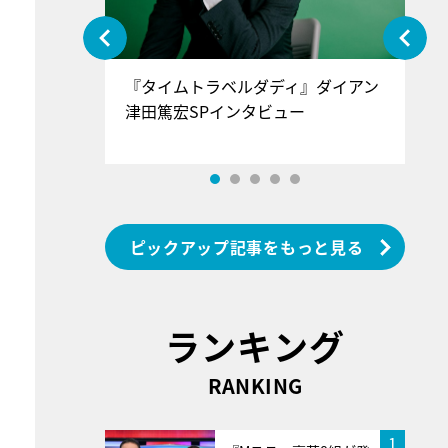
ぐ』＝LOV
『タイムトラベルダディ』ダイアン
『
香SPインタ
津田篤宏SPインタビュー
～
ピックアップ記事をもっと見る
ランキング
RANKING
1