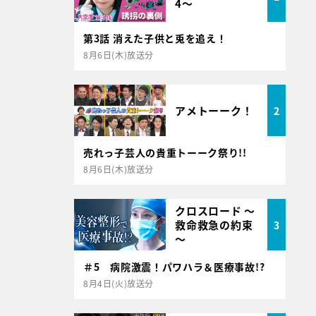
4～
第3話 消えた子供と兎を追え！
8月6日(木)放送分
アメトーーク！
2
売れっ子芸人の貴重トーーク祭り!!
8月6日(木)放送分
クロスロード ～
救命救急の約束
3
～
＃5 病院激震！パワハラ＆医療事故!?
8月4日(火)放送分