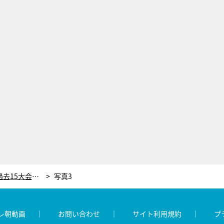
永久保存版！「M-１グランプリ」過去15大会を総決算する番組が登場！
写真3
レ朝動画
お問い合わせ
サイト利用規約
プ