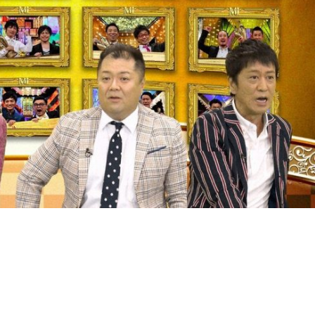
『アイ＝ラブ！げーみん
E齋藤樹愛羅＆佐々木舞
ビュー