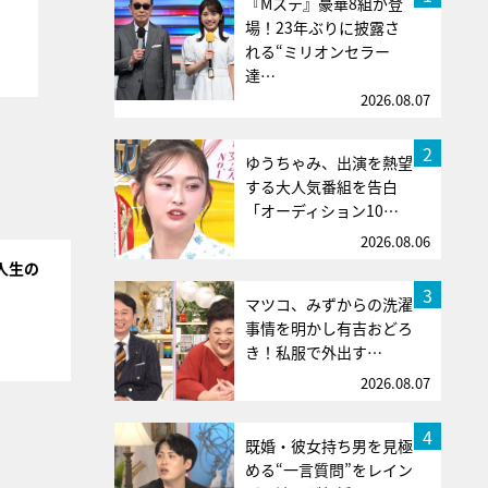
『Mステ』豪華8組が登
場！23年ぶりに披露さ
れる“ミリオンセラー
達…
2026.08.07
2
ゆうちゃみ、出演を熱望
する大人気番組を告白
「オーディション10…
2026.08.06
人生の
3
マツコ、みずからの洗濯
事情を明かし有吉おどろ
き！私服で外出す…
2026.08.07
4
既婚・彼女持ち男を見極
める“一言質問”をレイン