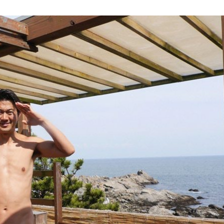
『アイ＝ラブ！げーみん
E齋藤樹愛羅＆佐々木舞
ビュー