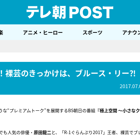
テレ
楽
アニメ・ヒーロー
スポーツ
アナウ
ボ！裸芸のきっかけは、ブルース・リー⁈
2017.07.
な“プレミアムトーク”を展開するBS朝日の番組
『極上空間 ～小さな
でも人気の俳優・
原田龍二
と、「R-1ぐらんぷり2017」王者、裸芸でブ