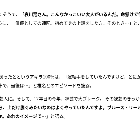
たそうで、
「哀川翔さん。こんなかっこいい大人がいるんだ。命懸けで
らに、「俳優としての師匠。初めて身の上話をした方。そのとき…」と
あったとというアキラ100%は、「運転手をしていたんですけど、とに
車で、最後は…」と椎名とのエピソードを披露。
芸人に。そして、12年目の今年、裸芸で大ブレーク。 その裸芸のきっ
ら、上だけ脱ぐみたいなのはよくやっていたんですよ。ブルース・リー
か。あれのイメージで…」
と語る。