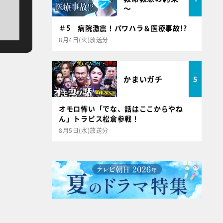
～
＃5 病院激震！パワハラ＆医療事故!?
8月4日(火)放送分
かまいガチ
5
オモロ怖い「でな、話はここからやね
ん」トラビス松倉参戦！
8月5日(水)放送分