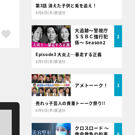
第3話 消えた子供と兎を追え！
8月6日(木)放送分
大追跡～警視庁
ア
はてブ
スキボタン
ＳＳＢＣ強行犯
2
係～ Season2
Episode3 大炎上…暴走する正義
8月5日(水)放送分
アメトーーク！
3
売れっ子芸人の貴重トーーク祭り!!
8月6日(木)放送分
クロスロード ～
救命救急の約束
4