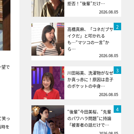
拒否！“後輩”だけ…
2026.08.05
2
高橋真麻、「コネだブサ
イクだ」と叩かれる
も…“マツコの一言”か
ら…
2026.08.05
一望で
3
川田裕美、洗濯物がなぜ
か真っ赤に！原因は息子
のポケットの中身…
2026.08.05
4
“後輩”今田美桜、“先輩
のパワハラ問題”に持論
て笑っ
「被害者の話だけで…
当時を
2026.08.05