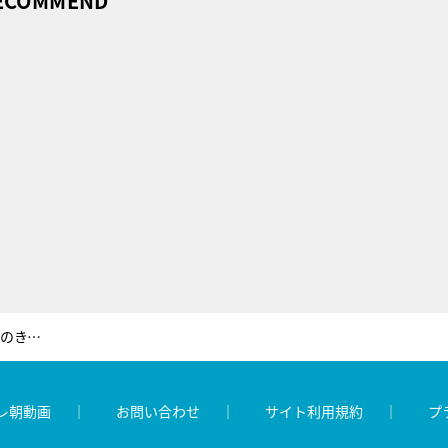
ECOMMEND
アキラ100%、原田龍二とコラボ！裸芸のきっかけは、ブルース・リー⁈
レ朝動画
お問い合わせ
サイト利用規約
プ