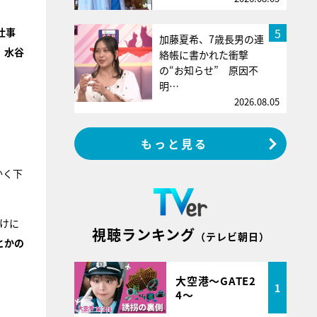
5
仕事
加藤夏希、7歳長男の連
、
水谷
絡帳に書かれた衝撃
の“お知らせ” 原因不
明…
2026.08.05
もっと見る
かく下
かけに
視聴ランキング
（テレビ朝日）
とかの
大空港～GATE2
1
4～