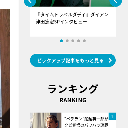
ぐ』＝LOV
『タイムトラベルダディ』ダイアン
『
香SPインタ
津田篤宏SPインタビュー
～
ピックアップ記事をもっと見る
ランキング
RANKING
1
“ベテラン”船越英一郎が
クビ覚悟のパワハラ謝罪