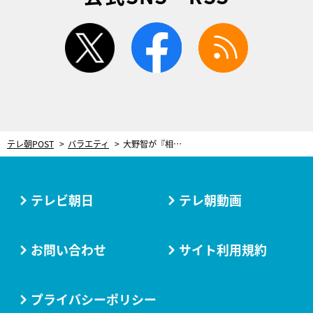
twitter
facebook
rss
テレ朝POST
バラエティ
大野智が『相葉マナブ』に6年半ぶりの登場！自然薯掘りで、相葉雅紀と“あうんの呼吸”を披露
テレビ朝日
テレ朝動画
お問い合わせ
サイト利用規約
プライバシーポリシー