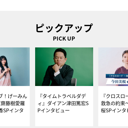
ピックアップ
PICK UP
ブ！げーみん
『タイムトラベルダデ
『クロスロー
E齋藤樹愛羅
ィ』ダイアン津田篤宏S
救急の約束
香SPインタ
Pインタビュー
桜SPイ