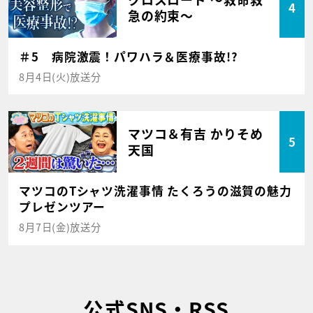
4
急の約束～
＃5 病院激震！パワハラ＆医療事故!?
8月4日(火)放送分
マツコ＆有吉 かりそめ
5
天国
マツコのTシャツ洗濯事情 たくろうの滋賀の魅力
プレゼンツアー
8月7日(金)放送分
公式SNS・RSS