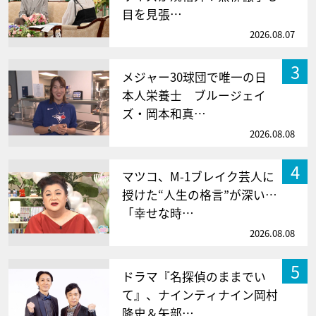
目を見張…
2026.08.07
3
メジャー30球団で唯一の日
本人栄養士 ブルージェイ
ズ・岡本和真…
2026.08.08
4
マツコ、M-1ブレイク芸人に
授けた“人生の格言”が深い…
「幸せな時…
2026.08.08
5
ドラマ『名探偵のままでい
て』、ナインティナイン岡村
隆史＆矢部…