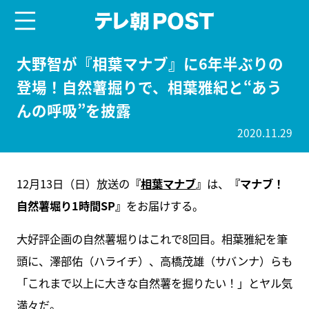
menu
テレ朝POST
大野智が『相葉マナブ』に6年半ぶりの
登場！自然薯掘りで、相葉雅紀と“あう
んの呼吸”を披露
2020.11.29
12月13日（日）放送の
『
相葉マナブ
』
は、
『マナブ！
自然薯堀り1時間SP』
をお届けする。
大好評企画の自然薯堀りはこれで8回目。相葉雅紀を筆
頭に、澤部佑（ハライチ）、高橋茂雄（サバンナ）らも
「これまで以上に大きな自然薯を掘りたい！」とヤル気
満々だ。