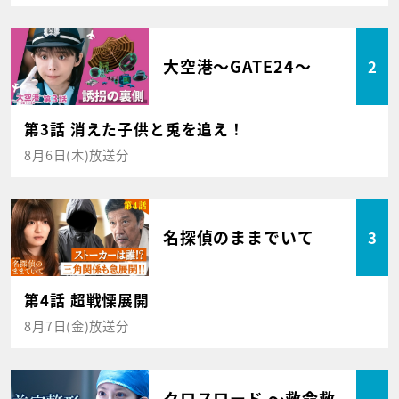
大空港～GATE24～
2
第3話 消えた子供と兎を追え！
8月6日(木)放送分
名探偵のままでいて
3
第4話 超戦慄展開
8月7日(金)放送分
クロスロード ～救命救