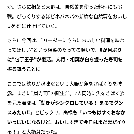
か。さらに相葉と大野は、自然薯を使った料理にも挑
戦。びっくりするほどネバネバの新鮮な自然薯をおいし
い料理に仕上げていく。
さらに今回は、“リーダーにさらにおいしい料理を味わ
ってほしい”という相葉のたっての願いで、
8か月ぶり
に“包丁王子”が復活。大将・相葉が自ら握った寿司を
振る舞うことに
。
ここでは釣りが趣味だという大野が魚をさばく姿を披
露。まさに“嵐寿司”の誕生だ。2人同時に魚をさばく姿
を見た澤部は「
動きがシンクロしている！ まるでダン
スみたい!!
」とビックリ。高橋も「
いつもはすぐおなか
いっぱいになるけど、おいしすぎて今日はまだまだイケ
る！
」と大絶賛だった。