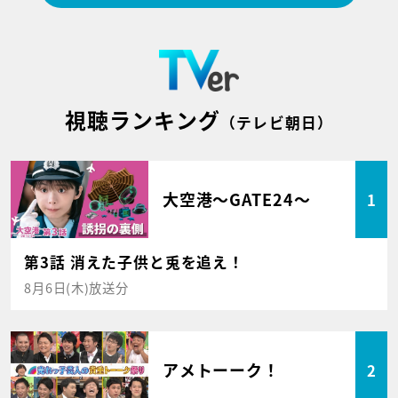
視聴ランキング
（テレビ朝日）
大空港～GATE24～
1
第3話 消えた子供と兎を追え！
8月6日(木)放送分
アメトーーク！
2