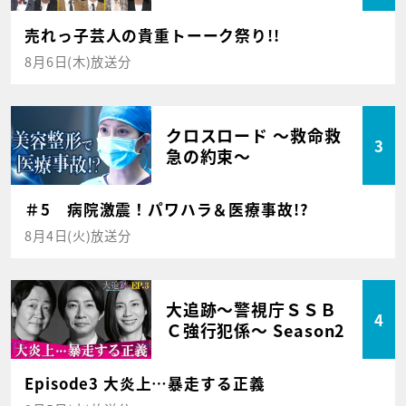
売れっ子芸人の貴重トーーク祭り!!
8月6日(木)放送分
クロスロード ～救命救
3
急の約束～
＃5 病院激震！パワハラ＆医療事故!?
8月4日(火)放送分
大追跡～警視庁ＳＳＢ
4
Ｃ強行犯係～ Season2
Episode3 大炎上…暴走する正義