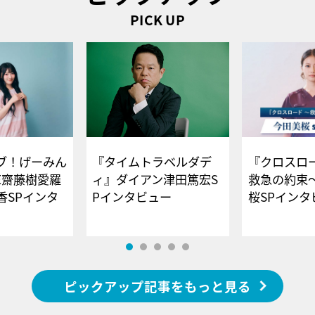
PICK UP
ブ！げーみん
『タイムトラベルダデ
『クロスロー
E齋藤樹愛羅
ィ』ダイアン津田篤宏S
救急の約束
香SPインタ
Pインタビュー
桜SPイ
ピックアップ記事をもっと見る