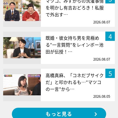
マツコ、みずからの洗濯事情
を明かし有吉おどろき！私服
で外出す…
2026.08.07
4
既婚・彼女持ち男を見極め
る“一言質問”をレインボー池
田が伝授！…
2026.08.07
5
高橋真麻、「コネだブサイク
だ」と叩かれるも…“マツコ
の一言”から…
2026.08.05
もっと見る