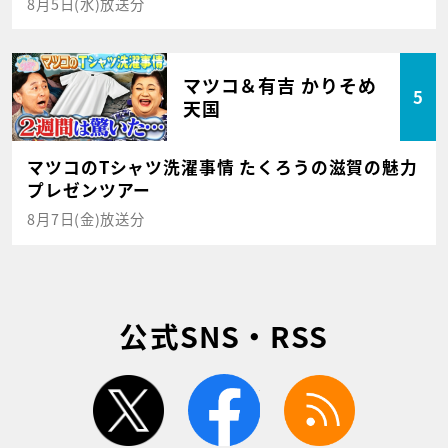
8月5日(水)放送分
マツコ＆有吉 かりそめ
5
天国
マツコのTシャツ洗濯事情 たくろうの滋賀の魅力
プレゼンツアー
8月7日(金)放送分
公式SNS・RSS
twitter
facebook
rss