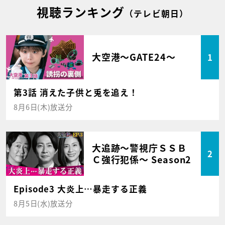
視聴ランキング
（テレビ朝日）
大空港～GATE24～
1
第3話 消えた子供と兎を追え！
8月6日(木)放送分
大追跡～警視庁ＳＳＢ
2
Ｃ強行犯係～ Season2
Episode3 大炎上…暴走する正義
8月5日(水)放送分