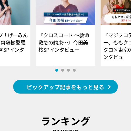
ブ！げーみん
『クロスロード ～救命
『マジプロ
E齋藤樹愛羅
救急の約束～』今田美
ー、ももク
香SPインタ
桜SPインタビュー
クロ×東京0
ンタビュー
ピックアップ記事をもっと見る
ランキング