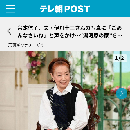
menu
テレ朝POST
宮本信子、夫・伊丹十三さんの写真に「ごめ
んなさいね」と声をかけ…“湯河原の家”を大
掃除
（写真ギャラリー 1/2）
1/2