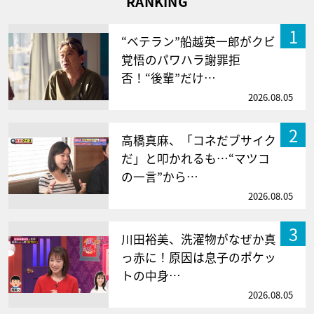
RANKING
1
“ベテラン”船越英一郎がクビ
覚悟のパワハラ謝罪拒
否！“後輩”だけ…
2026.08.05
2
高橋真麻、「コネだブサイク
だ」と叩かれるも…“マツコ
の一言”から…
2026.08.05
3
川田裕美、洗濯物がなぜか真
っ赤に！原因は息子のポケッ
トの中身…
2026.08.05