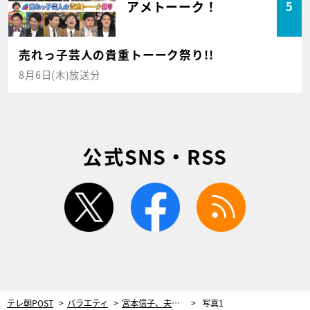
アメトーーク！
5
売れっ子芸人の貴重トーーク祭り!!
8月6日(木)放送分
公式SNS・RSS
twitter
facebook
rss
テレ朝POST
バラエティ
宮本信子、夫・伊丹十三さんの写真に「ごめんなさいね」と声をかけ…“湯河原の家”を大掃除
写真1