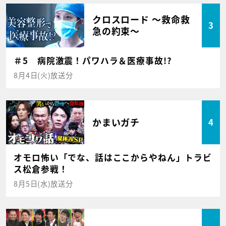
クロスロード ～救命救
3
急の約束～
＃5 病院激震！パワハラ＆医療事故!?
8月4日(火)放送分
かまいガチ
4
オモロ怖い「でな、話はここからやねん」トラビ
ス松倉参戦！
8月5日(水)放送分