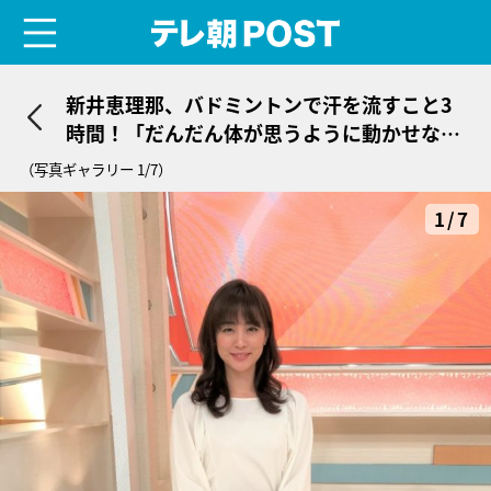
menu
テレ朝POST
新井恵理那、バドミントンで汗を流すこと3
時間！「だんだん体が思うように動かせなく
なってきました（笑）」
（写真ギャラリー 1/7）
1/7