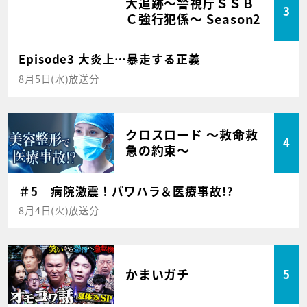
大追跡～警視庁ＳＳＢ
3
Ｃ強行犯係～ Season2
Episode3 大炎上…暴走する正義
8月5日(水)放送分
クロスロード ～救命救
4
急の約束～
＃5 病院激震！パワハラ＆医療事故!?
8月4日(火)放送分
かまいガチ
5