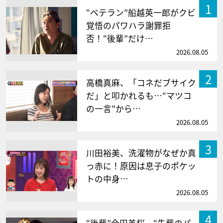
1
“ベテラン”船越英一郎がクビ
覚悟のパワハラ謝罪拒
否！“後輩”だけ…
2026.08.05
2
高橋真麻、「コネだブサイク
だ」と叩かれるも…“マツコ
の一言”から…
2026.08.05
3
川田裕美、洗濯物がなぜか真
っ赤に！原因は息子のポケッ
トの中身…
2026.08.05
4