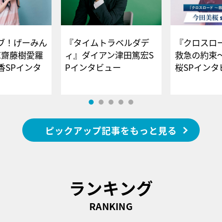
ブ！げーみん
『タイムトラベルダデ
『クロスロー
E齋藤樹愛羅
ィ』ダイアン津田篤宏S
救急の約束
香SPインタ
Pインタビュー
桜SPイ
ピックアップ記事をもっと見る
ランキング
RANKING