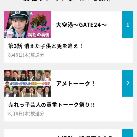
大空港～GATE24～
1
第3話 消えた子供と兎を追え！
8月6日(木)放送分
アメトーーク！
2
売れっ子芸人の貴重トーーク祭り!!
8月6日(木)放送分