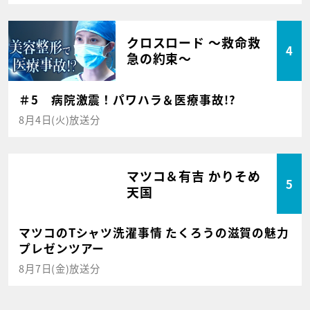
クロスロード ～救命救
4
急の約束～
＃5 病院激震！パワハラ＆医療事故!?
8月4日(火)放送分
マツコ＆有吉 かりそめ
5
天国
マツコのTシャツ洗濯事情 たくろうの滋賀の魅力
プレゼンツアー
8月7日(金)放送分