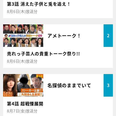
第3話 消えた子供と兎を追え！
8月6日(木)放送分
アメトーーク！
2
売れっ子芸人の貴重トーーク祭り!!
8月6日(木)放送分
名探偵のままでいて
3
第4話 超戦慄展開
8月7日(金)放送分