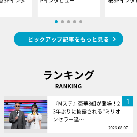
香SPインタ
Pインタビュー
桜SPイ
ピックアップ記事をもっと見る
ランキング
RANKING
1
『Mステ』豪華8組が登場！2
3年ぶりに披露される“ミリオ
ンセラー達…
2026.08.07