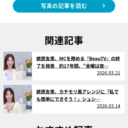
写真の記事を読む
関連記事
サムネイル
蛯原友里、MCを務める『BeauTV』の終
了を発表 約17年間、“金曜は夜…
2026.03.21
サムネイル
蛯原友里、カチモリ風アレンジに「私で
も簡単にできそう！」シュシ…
2026.03.14