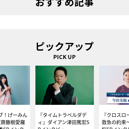
おすすめ記事
ピックアップ
PICK UP
ブ！げーみん
『タイムトラベルダデ
『クロスロー
E齋藤樹愛羅
ィ』ダイアン津田篤宏S
救急の約束