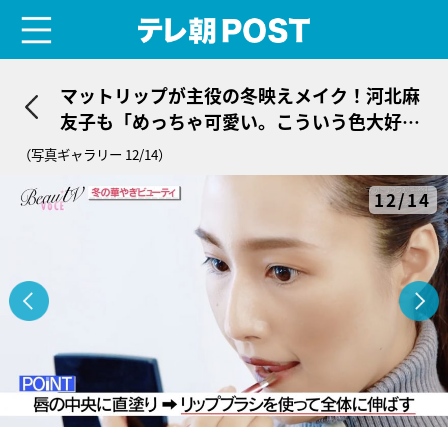
menu
テレ朝POST
マットリップが主役の冬映えメイク！河北麻
友子も「めっちゃ可愛い。こういう色大好
き！」
（写真ギャラリー 12/14）
12/14