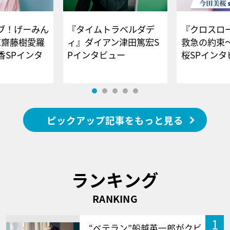
ブ！げーみん
『タイムトラベルダデ
『クロスロー
E齋藤樹愛羅
ィ』ダイアン津田篤宏S
救急の約束
香SPインタ
Pインタビュー
桜SPイ
ピックアップ記事をもっと見る
ランキング
RANKING
1
“ベテラン”船越英一郎がクビ