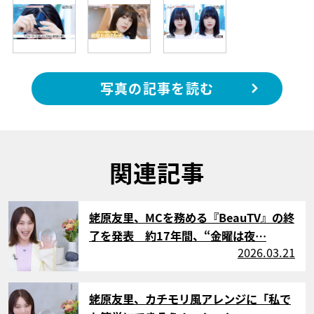
写真の記事を読む
関連記事
サムネイル
蛯原友里、MCを務める『BeauTV』の終
了を発表 約17年間、“金曜は夜…
2026.03.21
サムネイル
蛯原友里、カチモリ風アレンジに「私で