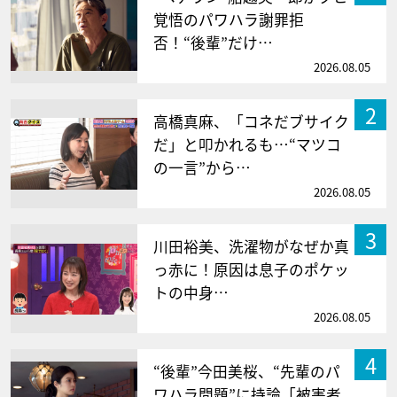
覚悟のパワハラ謝罪拒
否！“後輩”だけ…
2026.08.05
2
高橋真麻、「コネだブサイク
だ」と叩かれるも…“マツコ
の一言”から…
2026.08.05
3
川田裕美、洗濯物がなぜか真
っ赤に！原因は息子のポケッ
トの中身…
2026.08.05
4
“後輩”今田美桜、“先輩のパ
ワハラ問題”に持論「被害者