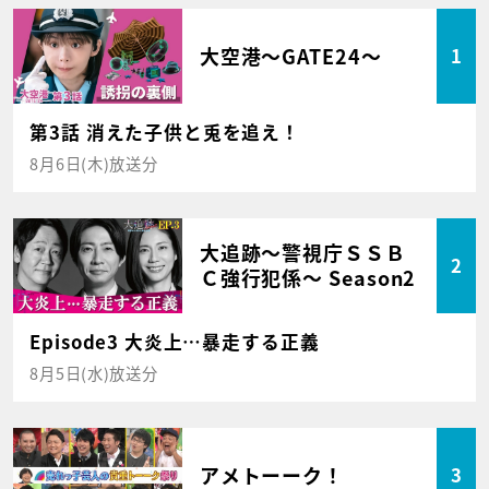
大空港～GATE24～
1
第3話 消えた子供と兎を追え！
8月6日(木)放送分
大追跡～警視庁ＳＳＢ
2
Ｃ強行犯係～ Season2
Episode3 大炎上…暴走する正義
8月5日(水)放送分
アメトーーク！
3