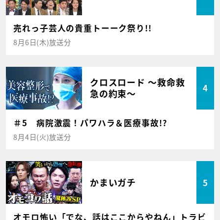
売れっ子芸人の貴重トーーク祭り!!
8月6日(木)放送分
クロスロード ～救命救
4
急の約束～
＃5 病院激震！パワハラ＆医療事故!?
8月4日(火)放送分
かまいガチ
5
オモロ怖い「でな、話はここからやねん」トラビ