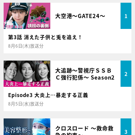
大空港～GATE24～
1
第3話 消えた子供と兎を追え！
8月6日(木)放送分
大追跡～警視庁ＳＳＢ
2
Ｃ強行犯係～ Season2
Episode3 大炎上…暴走する正義
8月5日(水)放送分
クロスロード ～救命救
3
急の約束～