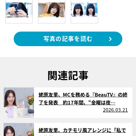
写真の記事を読む
関連記事
サムネイル
蛯原友里、MCを務める『BeauTV』の終
了を発表 約17年間、“金曜は夜…
2026.03.21
サムネイル
蛯原友里、カチモリ風アレンジに「私で