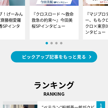
ブ！げーみん
『クロスロード ～救命
『マジプロ
E齋藤樹愛羅
救急の約束～』今田美
ー、ももク
香SPインタ
桜SPインタビュー
クロ×東京0
ンタビュー
ピックアップ記事をもっと見る
ランキング
RANKING
1
“ベテラン”船越英一郎がクビ