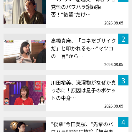
覚悟のパワハラ謝罪拒
否！“後輩”だけ…
2026.08.05
2
高橋真麻、「コネだブサイク
だ」と叩かれるも…“マツコ
の一言”から…
2026.08.05
3
川田裕美、洗濯物がなぜか真
っ赤に！原因は息子のポケッ
トの中身…
2026.08.05
4
“後輩”今田美桜、“先輩のパ
ワハラ問題”に持論「被害者