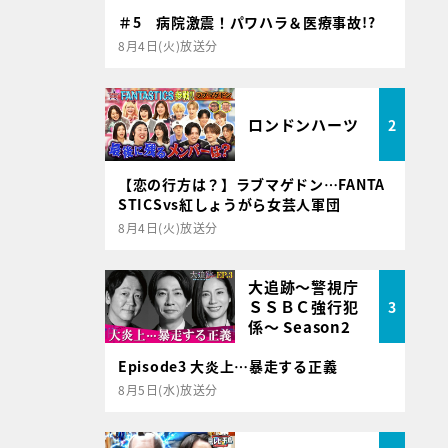
＃5 病院激震！パワハラ＆医療事故!?
8月4日(火)放送分
ロンドンハーツ
2
【恋の行方は？】ラブマゲドン…FANTA
STICSvs紅しょうがら女芸人軍団
8月4日(火)放送分
大追跡～警視庁
ＳＳＢＣ強行犯
3
係～ Season2
Episode3 大炎上…暴走する正義
8月5日(水)放送分