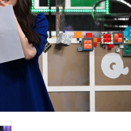
『アイ＝ラブ！げーみん
E齋藤樹愛羅＆佐々木舞
ビュー