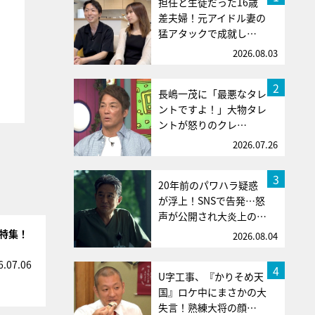
担任と生徒だった16歳
差夫婦！元アイドル妻の
猛アタックで成就し…
2026.08.03
2
長嶋一茂に「最悪なタレ
ントですよ！」大物タレ
ントが怒りのクレ…
2026.07.26
3
20年前のパワハラ疑惑
が浮上！SNSで告発…怒
声が公開され大炎上の…
を特集！
2026.08.04
6.07.06
4
U字工事、『かりそめ天
国』ロケ中にまさかの大
失言！熟練大将の顔…