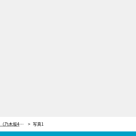
優香、『Qさま』に復帰！高山一実（乃木坂46）も引き続き出演決定で大喜び
写真1