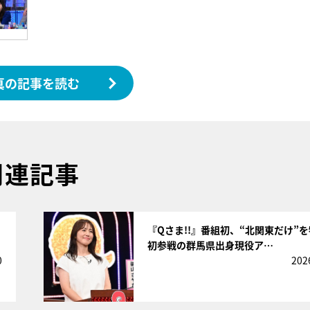
真の記事を読む
関連記事
サムネイル
『Qさま!!』番組初、“北関東だけ”
初参戦の群馬県出身現役ア…
0
202