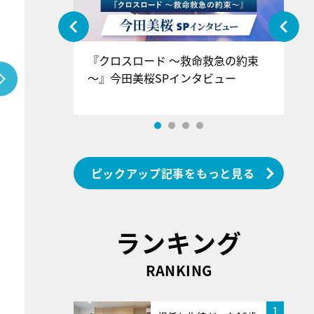
ぐ』＝LOV
『クロスロード ～救命救急の約束
『
香SPインタ
～』今田美桜SPインタビュー
ロ
ン
ピックアップ記事をもっと見る
ランキング
RANKING
1