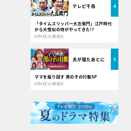
テレビ千鳥
4
「タイムスリッパー大左衛門」江戸時代
から大悟似の侍がやってきた!?
8月4日(火)放送分
夫が寝たあとに
5
ママを振り回す 男の子の行動SP
8月4日(火)放送分