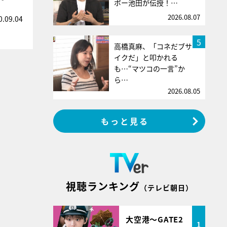
ボー池田が伝授！…
2026.08.07
0.09.04
5
高橋真麻、「コネだブサ
イクだ」と叩かれる
も…“マツコの一言”か
ら…
2026.08.05
もっと見る
視聴ランキング
（テレビ朝日）
大空港～GATE2
1