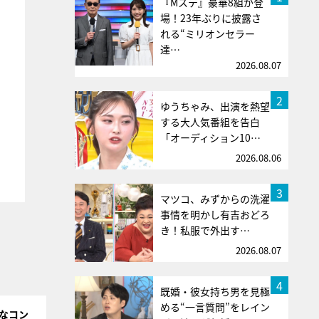
『Mステ』豪華8組が登
場！23年ぶりに披露さ
れる“ミリオンセラー
達…
2026.08.07
2
ゆうちゃみ、出演を熱望
する大人気番組を告白
「オーディション10…
2026.08.06
3
マツコ、みずからの洗濯
事情を明かし有吉おどろ
き！私服で外出す…
2026.08.07
4
既婚・彼女持ち男を見極
める“一言質問”をレイン
ムなコン