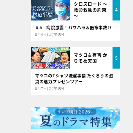
クロスロード ～
救命救急の約束
4
～
＃5 病院激震！パワハラ＆医療事故!?
8月4日(火)放送分
マツコ＆有吉 か
5
りそめ天国
マツコのTシャツ洗濯事情 たくろうの滋
賀の魅力プレゼンツアー
8月7日(金)放送分