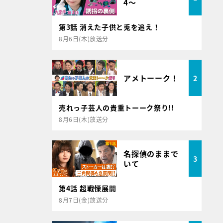
4～
第3話 消えた子供と兎を追え！
8月6日(木)放送分
アメトーーク！
2
売れっ子芸人の貴重トーーク祭り!!
8月6日(木)放送分
名探偵のままで
3
いて
第4話 超戦慄展開
8月7日(金)放送分