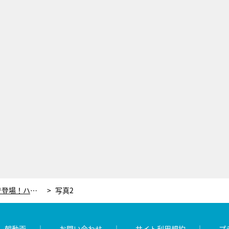
横山由依、ウエディングドレス姿で登場！ハナコら4組による新作コント8本を放送
写真2
レ朝動画
お問い合わせ
サイト利用規約
プ