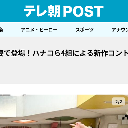
テレ
楽
アニメ・ヒーロー
スポーツ
アナウ
姿で登場！ハナコら4組による新作コント
2/2