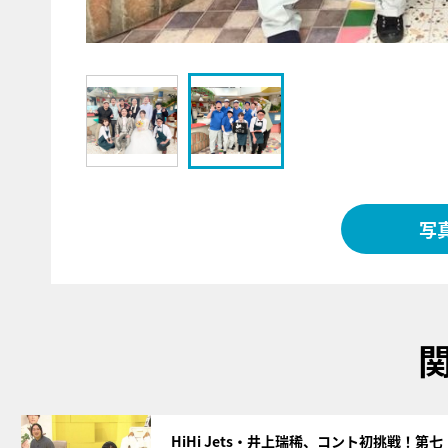
写
サムネイル
HiHi Jets・井上瑞稀、コント初挑戦！第七