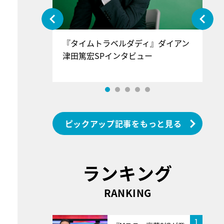
ぐ』＝LOV
『タイムトラベルダディ』ダイアン
『
香SPインタ
津田篤宏SPインタビュー
～
ピックアップ記事をもっと見る
ランキング
RANKING
1