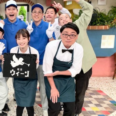
『アイ＝ラブ！げーみん
E齋藤樹愛羅＆佐々木舞
ビュー