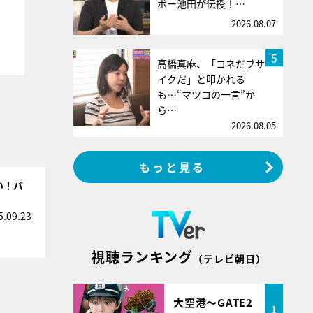
ボー池田が伝授！…
2026.08.07
5
高橋真麻、「コネだブサ
イクだ」と叩かれる
も…“マツコの一言”か
ら…
2026.08.05
もっと見る
い！バ
5.09.23
視聴ランキング
（テレビ朝日）
大空港～GATE2
1