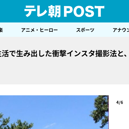
テレ
楽
アニメ・ヒーロー
スポーツ
アナウ
生活で生み出した衝撃インスタ撮影法と
4/6