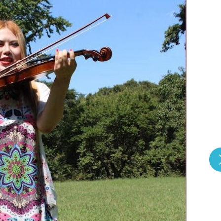
『アイ＝ラブ！げーみん
E齋藤樹愛羅＆佐々木舞
ビュー