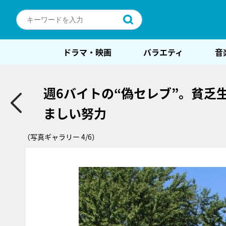
ドラマ・映画
バラエティ
音
週6バイトの“偽セレブ”。貧乏
ましい努力
（写真ギャラリー 4/6）