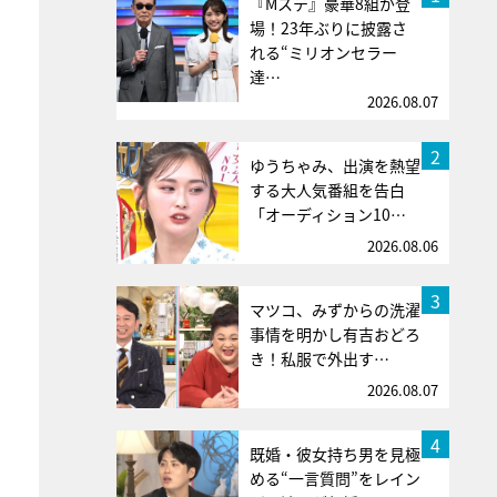
『Mステ』豪華8組が登
場！23年ぶりに披露さ
れる“ミリオンセラー
達…
2026.08.07
2
ゆうちゃみ、出演を熱望
する大人気番組を告白
「オーディション10…
2026.08.06
3
マツコ、みずからの洗濯
事情を明かし有吉おどろ
き！私服で外出す…
2026.08.07
4
既婚・彼女持ち男を見極
める“一言質問”をレイン