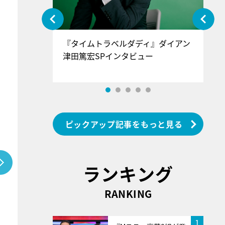
ぐ』＝LOV
『タイムトラベルダディ』ダイアン
『
香SPインタ
津田篤宏SPインタビュー
～
ピックアップ記事をもっと見る
ランキング
RANKING
1