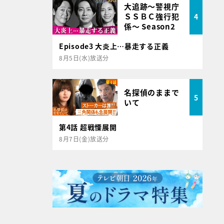
大追跡～警視庁
ＳＳＢＣ強行犯
4
係～ Season2
Episode3 大炎上…暴走する正義
8月5日(水)放送分
名探偵のままで
5
いて
第4話 超戦慄展開
8月7日(金)放送分