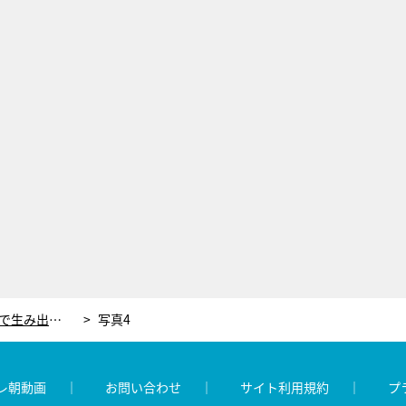
週6バイトの“偽セレブ”。貧乏生活で生み出した衝撃インスタ撮影法と、涙ぐましい努力
写真4
レ朝動画
お問い合わせ
サイト利用規約
プ