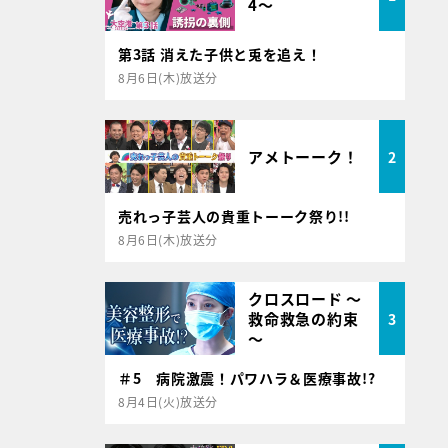
4～
第3話 消えた子供と兎を追え！
8月6日(木)放送分
アメトーーク！
2
売れっ子芸人の貴重トーーク祭り!!
8月6日(木)放送分
クロスロード ～
救命救急の約束
3
～
＃5 病院激震！パワハラ＆医療事故!?
8月4日(火)放送分