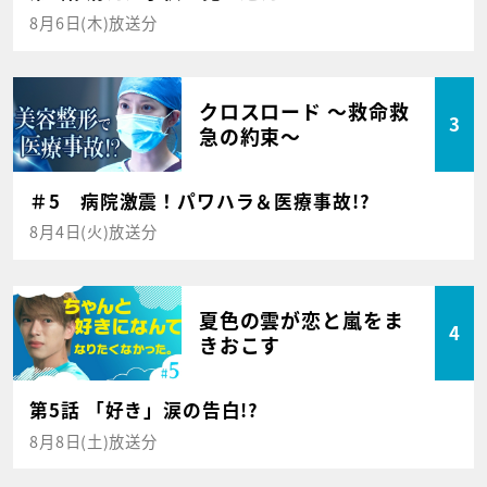
8月6日(木)放送分
クロスロード ～救命救
3
急の約束～
＃5 病院激震！パワハラ＆医療事故!?
8月4日(火)放送分
夏色の雲が恋と嵐をま
4
きおこす
第5話 「好き」涙の告白!?
8月8日(土)放送分