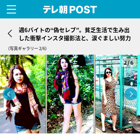
menu
テレ朝POST
週6バイトの“偽セレブ”。貧乏生活で生み出
した衝撃インスタ撮影法と、涙ぐましい努力
（写真ギャラリー 2/6）
2/6