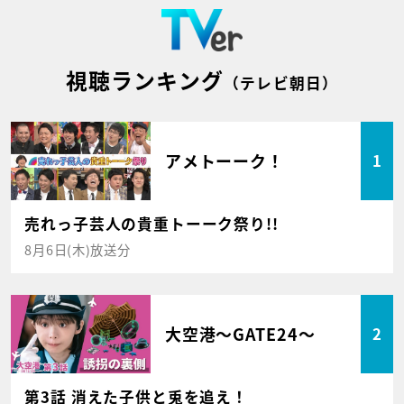
視聴ランキング
（テレビ朝日）
アメトーーク！
1
売れっ子芸人の貴重トーーク祭り!!
8月6日(木)放送分
大空港～GATE24～
2
第3話 消えた子供と兎を追え！