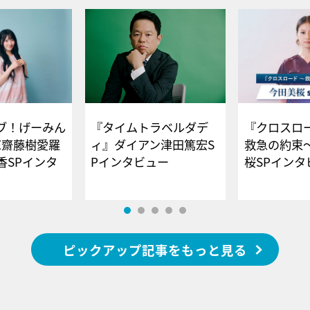
ブ！げーみん
『タイムトラベルダデ
『クロスロー
E齋藤樹愛羅
ィ』ダイアン津田篤宏S
救急の約束
香SPインタ
Pインタビュー
桜SPイ
ピックアップ記事をもっと見る