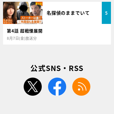
名探偵のままでいて
5
第4話 超戦慄展開
8月7日(金)放送分
公式SNS・RSS
twitter
facebook
rss