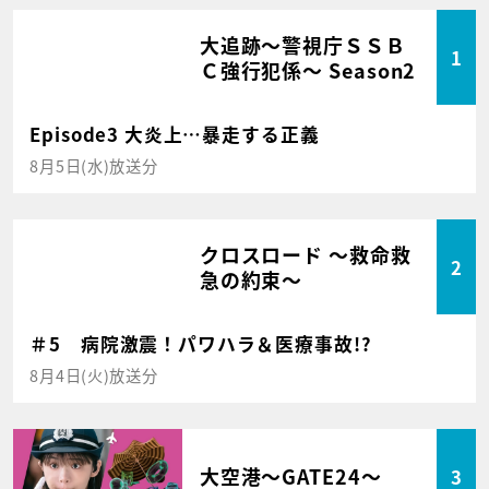
大追跡～警視庁ＳＳＢ
1
Ｃ強行犯係～ Season2
Episode3 大炎上…暴走する正義
8月5日(水)放送分
クロスロード ～救命救
2
急の約束～
＃5 病院激震！パワハラ＆医療事故!?
8月4日(火)放送分
大空港～GATE24～
3