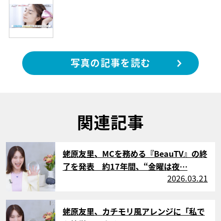
写真の記事を読む
関連記事
サムネイル
蛯原友里、MCを務める『BeauTV』の終
了を発表 約17年間、“金曜は夜…
2026.03.21
サムネイル
蛯原友里、カチモリ風アレンジに「私で