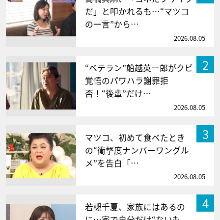
だ」と叩かれるも…“マツコ
の一言”から…
2026.08.05
2
“ベテラン”船越英一郎がクビ
覚悟のパワハラ謝罪拒
否！“後輩”だけ…
2026.08.05
3
マツコ、初めて食べたとき
の“衝撃度ナンバーワングル
メ”を告白「…
2026.08.05
4
若槻千夏、家族にはあるの
に…家で自分だけ“ないも