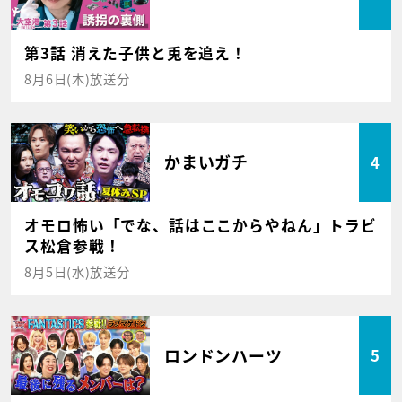
第3話 消えた子供と兎を追え！
8月6日(木)放送分
かまいガチ
4
オモロ怖い「でな、話はここからやねん」トラビ
ス松倉参戦！
8月5日(水)放送分
ロンドンハーツ
5