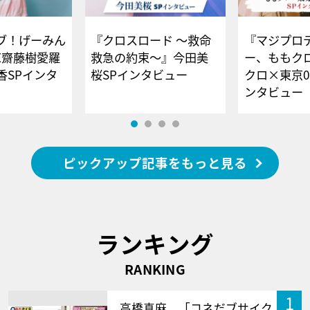
ブ！げーみん
『クロスロード ～救命
『マジプロ
E齋藤樹愛羅
救急の約束～』今田美
ー、ももク
香SPインタ
桜SPインタビュー
クロ×東京0
ンタビュー
ピックアップ記事をもっと見る
ランキング
RANKING
1
高橋真麻、「コネだブサイク