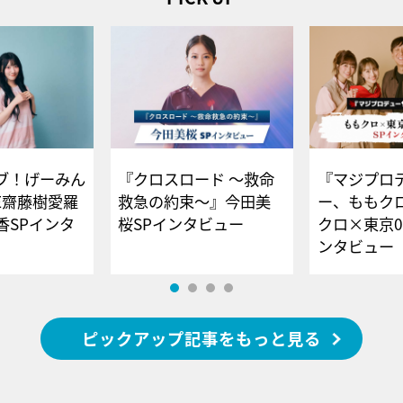
ブ！げーみん
『クロスロード ～救命
『マジプロ
E齋藤樹愛羅
救急の約束～』今田美
ー、ももク
香SPインタ
桜SPインタビュー
クロ×東京0
ンタビュー
ピックアップ記事をもっと見る