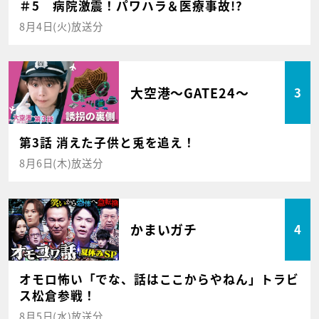
＃5 病院激震！パワハラ＆医療事故!?
8月4日(火)放送分
大空港～GATE24～
3
第3話 消えた子供と兎を追え！
8月6日(木)放送分
かまいガチ
4
オモロ怖い「でな、話はここからやねん」トラビ
ス松倉参戦！
8月5日(水)放送分