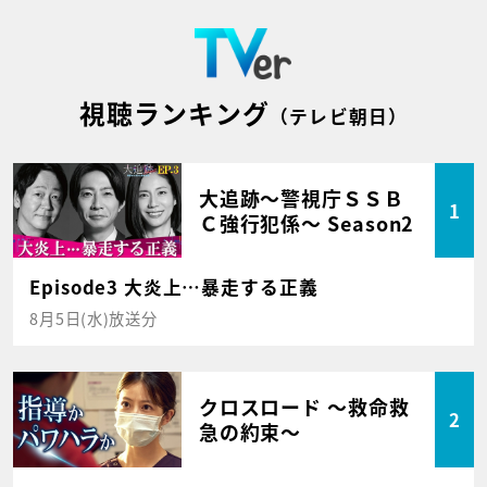
視聴ランキング
（テレビ朝日）
大追跡～警視庁ＳＳＢ
1
Ｃ強行犯係～ Season2
Episode3 大炎上…暴走する正義
8月5日(水)放送分
クロスロード ～救命救
2
急の約束～