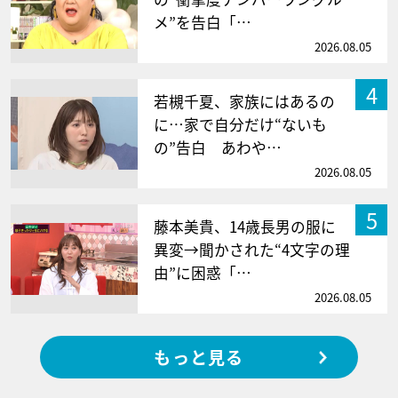
メ”を告白「…
2026.08.05
4
若槻千夏、家族にはあるの
に…家で自分だけ“ないも
の”告白 あわや…
2026.08.05
5
藤本美貴、14歳長男の服に
異変→聞かされた“4文字の理
由”に困惑「…
2026.08.05
もっと見る