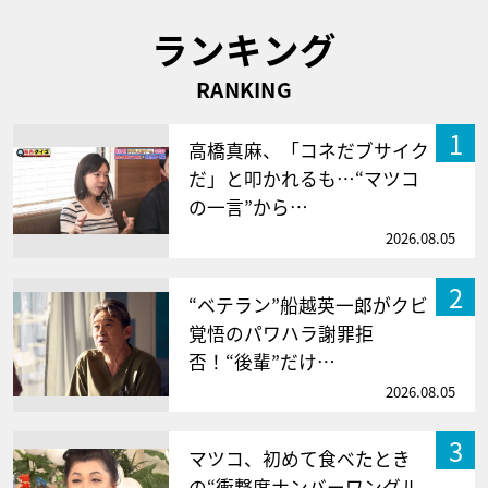
ランキング
RANKING
1
高橋真麻、「コネだブサイク
だ」と叩かれるも…“マツコ
の一言”から…
2026.08.05
2
“ベテラン”船越英一郎がクビ
覚悟のパワハラ謝罪拒
否！“後輩”だけ…
2026.08.05
3
マツコ、初めて食べたとき
の“衝撃度ナンバーワングル