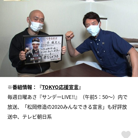
※番組情報：『
TOKYO応援宣言
』
毎週日曜あさ『サンデーLIVE!!』（午前5：50～）内で
放送、「松岡修造の2020みんなできる宣言」も好評放
送中、テレビ朝日系
ス