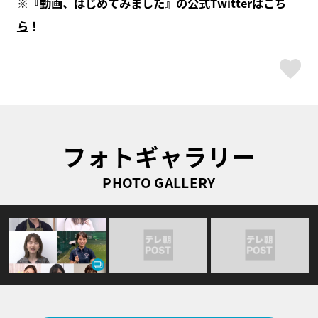
※『動画、はじめてみました』の公式Twitterは
こち
ら
！
ス
フォトギャラリー
PHOTO GALLERY