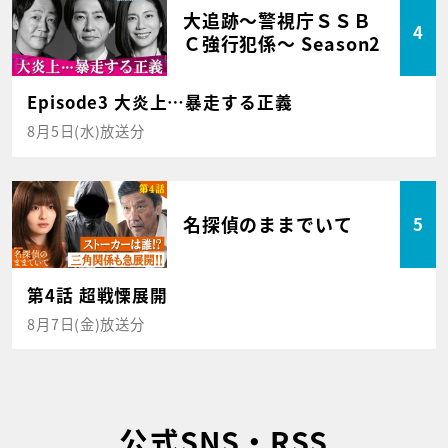
大追跡～警視庁ＳＳＢ
4
Ｃ強行犯係～ Season2
Episode3 大炎上…暴走する正義
8月5日(水)放送分
名探偵のままでいて
5
第4話 超戦慄展開
8月7日(金)放送分
公式SNS・RSS