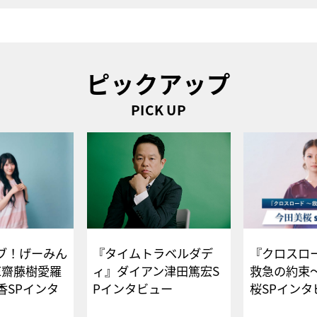
ピックアップ
PICK UP
ブ！げーみん
『タイムトラベルダデ
『クロスロー
E齋藤樹愛羅
ィ』ダイアン津田篤宏S
救急の約束
香SPインタ
Pインタビュー
桜SPイ