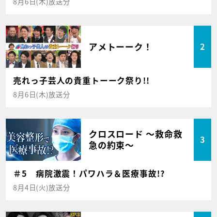
8月6日(木)放送分
アメトーーク！
2
売れっ子芸人の貴重トーーク祭り!!
8月6日(木)放送分
クロスロード ～救命救
3
急の約束～
＃5 病院激震！パワハラ＆医療事故!?
8月4日(火)放送分