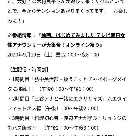
た、大好きな木村良平さんが遊びに来てくれるというこ
とで、今からテンションあがりまくってます！ お楽し
みに！」
※番組情報：『
動画、はじめてみました テレビ朝日女
性アナウンサーが大集合！オンライン祭り
』
2020年9月19日（土）昼12：00～夜8：00
【生配信・時間割】
・1時間目「弘中美活部・ゆうこすとチャイボーグメイ
クに挑戦！」（午後0：00～午後1：00）
・2時間目「三谷アナと一緒にエクササイズ」ムエタイ
フィットネス編（午後1：00～午後2：00）
・3時間目「料理初心者・渡辺アナが学ぶ！リュウジの
生バズ飯教室」（午後2：00～午後3：00）