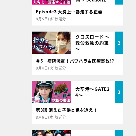
Episode3 大炎上…暴走する正義
8月5日(水)放送分
クロスロード ～
救命救急の約束
2
～
＃5 病院激震！パワハラ＆医療事故!?
8月4日(火)放送分
大空港～GATE2
3
4～
第3話 消えた子供と兎を追え！
8月6日(木)放送分