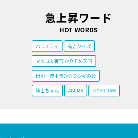
急上昇ワード
HOT WORDS
バラエティ
有吉クイズ
マツコ＆有吉 かりそめ天国
出川一茂ホラン☆フシギの会
博士ちゃん
ABEMA
EIGHT-JAM