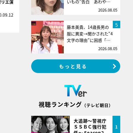
いもの”告白 あわや…
村リエ演
2026.08.05
0.09.12
5
藤本美貴、14歳長男の
服に異変→聞かされた“4
文字の理由”に困惑「…
2026.08.05
もっと見る
視聴ランキング
（テレビ朝日）
大追跡～警視庁
ＳＳＢＣ強行犯
1
係～ Season2