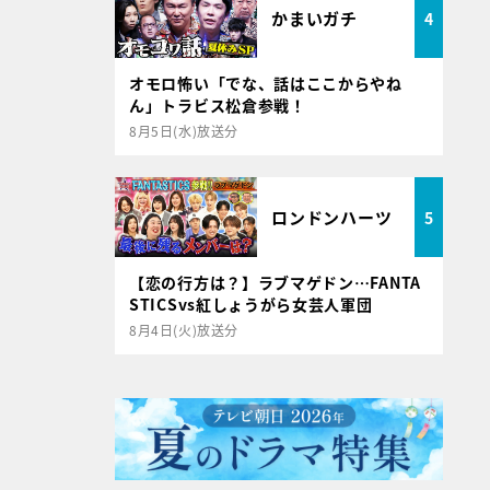
かまいガチ
4
オモロ怖い「でな、話はここからやね
ん」トラビス松倉参戦！
8月5日(水)放送分
ロンドンハーツ
5
【恋の行方は？】ラブマゲドン…FANTA
STICSvs紅しょうがら女芸人軍団
8月4日(火)放送分