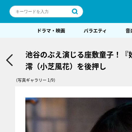
ドラマ・映画
バラエティ
音
池谷のぶえ演じる座敷童子！『
澪（小芝風花）を後押し
（写真ギャラリー 1/9）