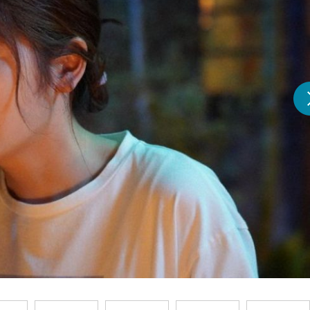
『アイ＝ラブ！げーみん
E齋藤樹愛羅＆佐々木舞
ビュー