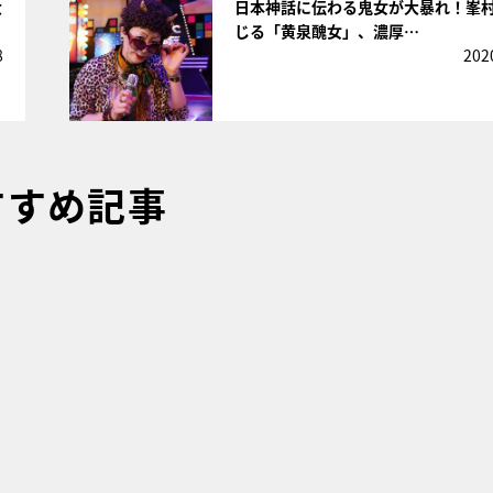
大
日本神話に伝わる鬼女が大暴れ！峯
じる「黄泉醜女」、濃厚…
8
202
すすめ記事