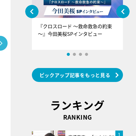
ぐ』＝LOV
『クロスロード ～救命救急の約束
『
香SPインタ
～』今田美桜SPインタビュー
ロ
ン
ピックアップ記事をもっと見る
ランキング
RANKING
1