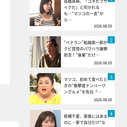
高橋真麻、「コネだブサ
イクだ」と叩かれる
も…“マツコの一言”か
ら…
2026.08.05
2
“ベテラン”船越英一郎が
クビ覚悟のパワハラ謝罪
拒否！“後輩”だけ…
2026.08.05
3
マツコ、初めて食べたと
きの“衝撃度ナンバーワ
ングルメ”を告白「…
2026.08.05
4
若槻千夏、家族にはある
のに…家で自分だけ“な