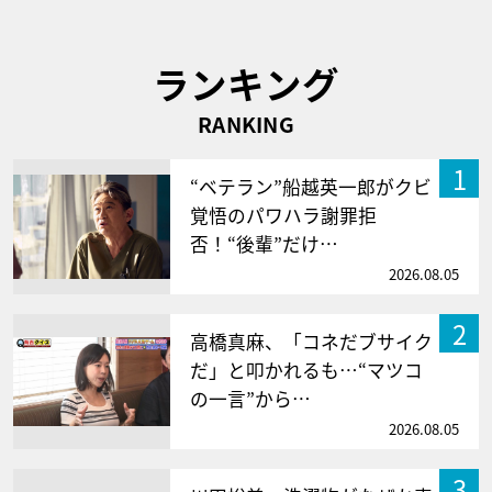
ランキング
RANKING
1
“ベテラン”船越英一郎がクビ
覚悟のパワハラ謝罪拒
否！“後輩”だけ…
2026.08.05
2
高橋真麻、「コネだブサイク
だ」と叩かれるも…“マツコ
の一言”から…
2026.08.05
3