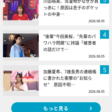
川田裕美、洗濯物がなぜか真
っ赤に！原因は息子のポケッ
トの中身…
2026.08.05
4
“後輩”今田美桜、“先輩のパ
ワハラ問題”に持論「被害者
の話だけで…
2026.08.05
5
加藤夏希、7歳長男の連絡帳
に書かれた衝撃の“お知ら
せ” 原因不明…
2026.08.05
もっと見る