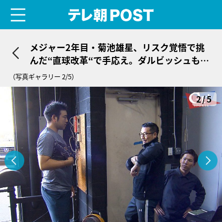
menu
テレ朝POST
メジャー2年目・菊池雄星、リスク覚悟で挑
んだ“直球改革“で手応え。ダルビッシュも
「マジですごい」
（写真ギャラリー 2/5）
2/5