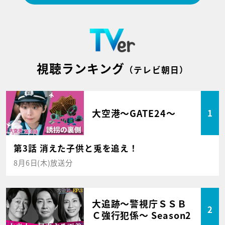
視聴ランキング
（テレビ朝日）
大空港～GATE24～
1
第3話 消えた子供と兎を追え！
8月6日(木)放送分
大追跡～警視庁ＳＳＢ
2
Ｃ強行犯係～ Season2