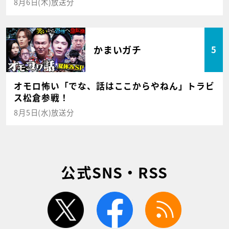
8月6日(木)放送分
かまいガチ
5
オモロ怖い「でな、話はここからやねん」トラビ
ス松倉参戦！
8月5日(水)放送分
公式SNS・RSS
twitter
facebook
rss