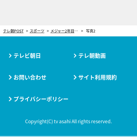
テレ朝POST
スポーツ
メジャー2年目・菊池雄星、リスク覚悟で挑んだ“直球改革“で手応え。ダルビッシュも「マジですごい」
写真2
テレビ朝日
テレ朝動画
お問い合わせ
サイト利用規約
プライバシーポリシー
Copyright(C) tv asahi All rights reserved.