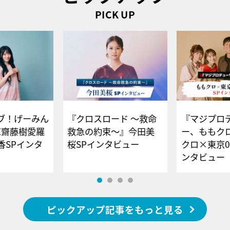
PICK UP
ブ！げーみん
『クロスロード ～救命
『マジプロ
E齋藤樹愛羅
救急の約束～』今田美
ー、ももク
香SPインタ
桜SPインタビュー
クロ×東京0
ンタビュー
ピックアップ記事をもっと見る