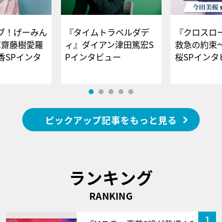
ブ！げーみん
『タイムトラベルダデ
『クロスロー
E齋藤樹愛羅
ィ』ダイアン津田篤宏S
救急の約束
香SPインタ
Pインタビュー
桜SPイ
ピックアップ記事をもっと見る
ランキング
RANKING
1