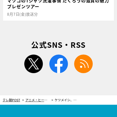
マツコのTシャツ洗濯事情 たくろうの滋賀の魅力
プレゼンツアー
8月7日(金)放送分
公式SNS・RSS
twitter
facebook
rss
テレ朝POST
アニメ・ヒーロー
ケツメイシ、『クレヨンしんちゃん』新主題歌に！しんのすけの心遣いに感激「“しんさま”と呼びたい」