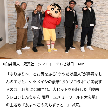
©臼井儀人／双葉社・シンエイ・テレビ朝日・ADK
「ぶりぶり～」とお尻をふる“ケツだけ星人”が得意なし
んのすけと、ケツメイシの豪華“おケツコラボ”が実現す
るのは、16年に公開され、大ヒットを記録した『映画
クレヨンしんちゃん 爆睡！ユメミーワールド大突撃』
の主題歌『友よ～この先もずっと…』以来。