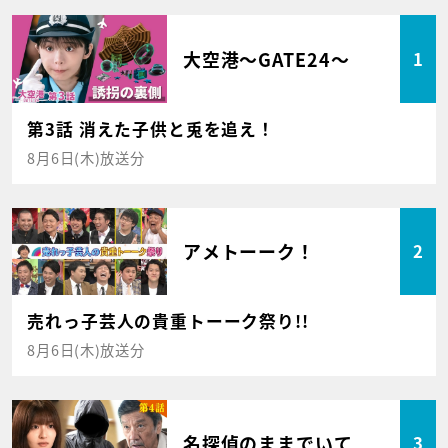
大空港～GATE24～
1
第3話 消えた子供と兎を追え！
8月6日(木)放送分
アメトーーク！
2
売れっ子芸人の貴重トーーク祭り!!
8月6日(木)放送分
名探偵のままでいて
3