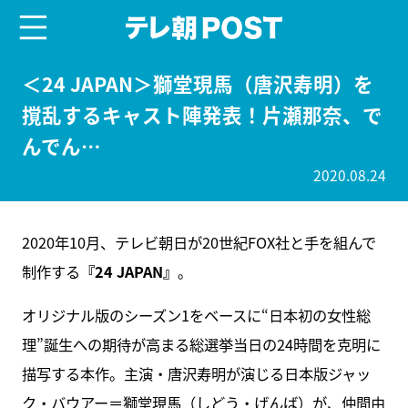
menu
テレ朝POST
＜24 JAPAN＞獅堂現馬（唐沢寿明）を
撹乱するキャスト陣発表！片瀬那奈、で
んでん…
2020.08.24
2020年10月、テレビ朝日が20世紀FOX社と手を組んで
制作する
『24 JAPAN』
。
オリジナル版のシーズン1をベースに“日本初の女性総
理”誕生への期待が高まる総選挙当日の24時間を克明に
描写する本作。主演・唐沢寿明が演じる日本版ジャッ
ク・バウアー＝獅堂現馬（しどう・げんば）が、仲間由