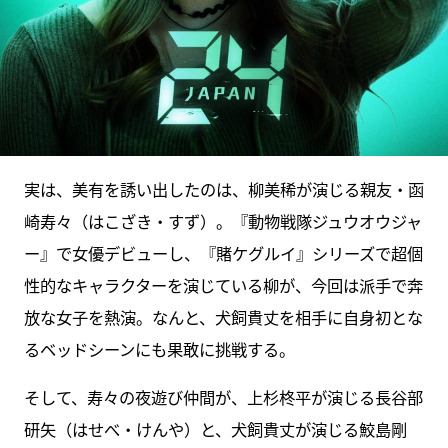
実は、美有を誘い出したのは、柳美稀が演じる親友・函
崎寿々（はこざき・すず）。『動物戦隊ジュウオウジャ
ー』で女優デビューし、『賭ケグルイ』シリーズで超個
性的なキャラクターを演じている柳が、今回は派手で奔
放な女子を熱演。なんと、犬飼貴丈を相手に自身初とな
るベッドシーンにも果敢に挑戦する。
そして、寿々の夜遊び仲間が、上杉柊平が演じる長谷部
研矢（はせべ・けんや）と、犬飼貴丈が演じる鮫島剛