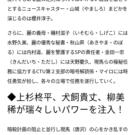
とするニュースキャスター・山城（やましろ）まどかを
演じるのは櫻井淳子。
さらに、麗の義母・磯村滋子（いそむら・しげこ）には
水野久美、麗の優秀な秘書・秋山昇（あきやま・のぼ
る）には内村遥、麗を警護するSPの責任者・金田一忠
（きんだいち・ただし）には天野慶久、現馬らの極秘任
務に協力するCTU第２支部の暗号解読係・マイロには時
任勇気が扮し、各々の立場で任務を遂行していく。
◆上杉柊平、犬飼貴丈、柳美
稀が瑞々しいパワーを注入！
暗殺計画の阻止と並行し現馬（唐沢）の心をかき乱すの