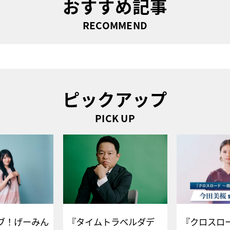
おすすめ記事
RECOMMEND
ピックアップ
PICK UP
ブ！げーみん
『タイムトラベルダデ
『クロスロー