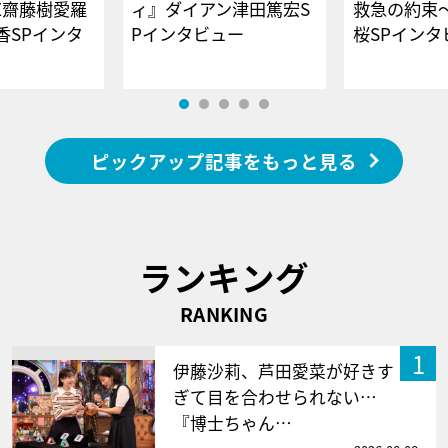
E齋藤樹愛羅
ィ』ダイアン津田篤宏S
救急の約束
香SPインタ
Pインタビュー
桜SPイ
ピックアップ記事をもっと見る
ランキング
RANKING
1
伊藤沙莉、芦田愛菜が好きす
ぎて目を合わせられない…
『博士ちゃん…