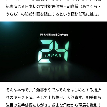
紀恵演じる日本初の女性総理候補・朝倉麗（あさくら・
うらら）の暗殺計画を阻止するという極秘任務に挑む。
そんな本作で、片瀬那奈やでんでんをはじめとする指折
りのキャスト陣、そして上杉柊平、犬飼貴丈、柳美稀ら
注目の若手俳優たちがさまざまな角度から現馬を撹乱す