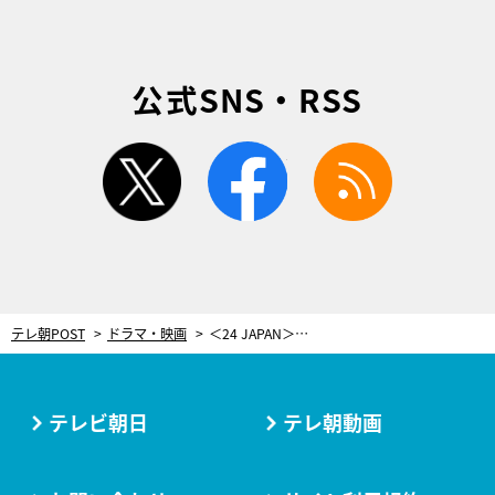
公式SNS・RSS
twitter
facebook
rss
テレ朝POST
ドラマ・映画
＜24 JAPAN＞獅堂現馬（唐沢寿明）を撹乱するキャスト陣発表！片瀬那奈、でんでん…
テレビ朝日
テレ朝動画