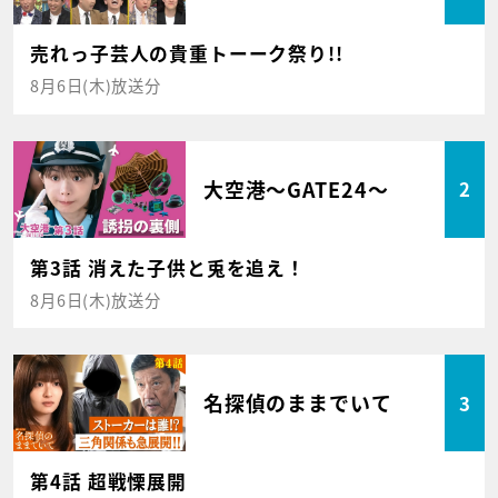
売れっ子芸人の貴重トーーク祭り!!
8月6日(木)放送分
大空港～GATE24～
2
第3話 消えた子供と兎を追え！
8月6日(木)放送分
名探偵のままでいて
3
第4話 超戦慄展開