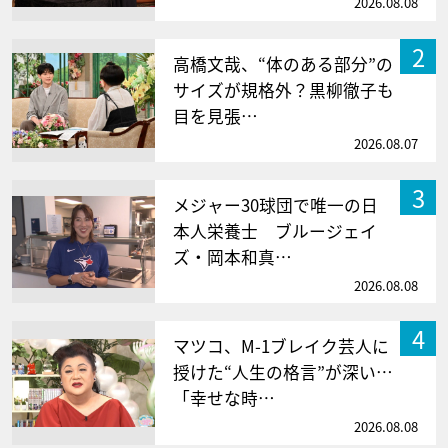
2026.08.08
2
高橋文哉、“体のある部分”の
サイズが規格外？黒柳徹子も
目を見張…
2026.08.07
3
メジャー30球団で唯一の日
本人栄養士 ブルージェイ
ズ・岡本和真…
2026.08.08
4
マツコ、M-1ブレイク芸人に
授けた“人生の格言”が深い…
「幸せな時…
2026.08.08