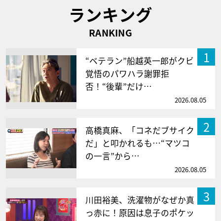
ランキング
RANKING
1
“ベテラン”船越英一郎がクビ
覚悟のパワハラ謝罪拒
否！“後輩”だけ…
2026.08.05
2
高橋真麻、「コネだブサイク
だ」と叩かれるも…“マツコ
の一言”から…
2026.08.05
3
川田裕美、洗濯物がなぜか真
っ赤に！原因は息子のポケッ