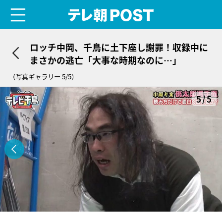
menu
テレ朝POST
ロッチ中岡、千鳥に土下座し謝罪！収録中に
まさかの逃亡「大事な時期なのに…」
（写真ギャラリー 5/5）
5/5