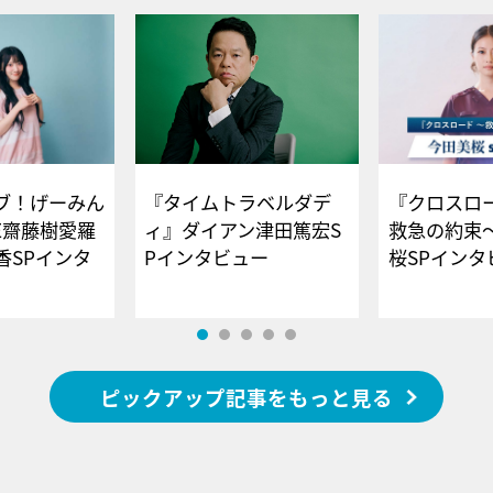
ブ！げーみん
『タイムトラベルダデ
『クロスロー
E齋藤樹愛羅
ィ』ダイアン津田篤宏S
救急の約束
香SPインタ
Pインタビュー
桜SPイ
ピックアップ記事をもっと見る