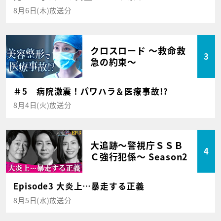
8月6日(木)放送分
クロスロード ～救命救
3
急の約束～
＃5 病院激震！パワハラ＆医療事故!?
8月4日(火)放送分
大追跡～警視庁ＳＳＢ
4
Ｃ強行犯係～ Season2
Episode3 大炎上…暴走する正義
8月5日(水)放送分