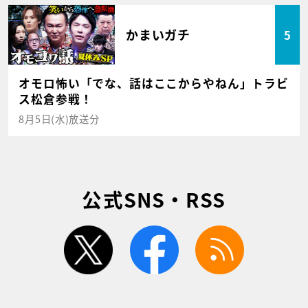
かまいガチ
5
オモロ怖い「でな、話はここからやねん」トラビ
ス松倉参戦！
8月5日(水)放送分
公式SNS・RSS
twitter
facebook
rss