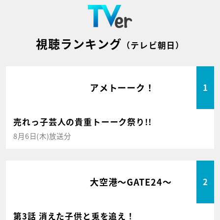
視聴ランキング
（テレビ朝日）
アメトーーク！
1
売れっ子芸人の貴重トーーク祭り!!
8月6日(木)放送分
大空港～GATE24～
2
第3話 消えた子供と兎を追え！