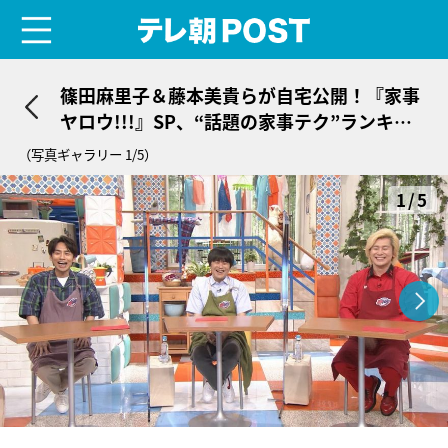
menu
テレ朝POST
篠田麻里子＆藤本美貴らが自宅公開！『家事
ヤロウ!!!』SP、“話題の家事テク”ランキン
グも
（写真ギャラリー 1/5）
1/5