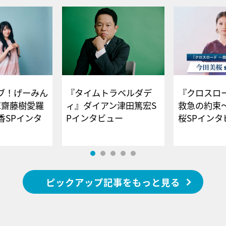
ブ！げーみん
『タイムトラベルダデ
『クロスロー
E齋藤樹愛羅
ィ』ダイアン津田篤宏S
救急の約束
香SPインタ
Pインタビュー
桜SPイ
ピックアップ記事をもっと見る