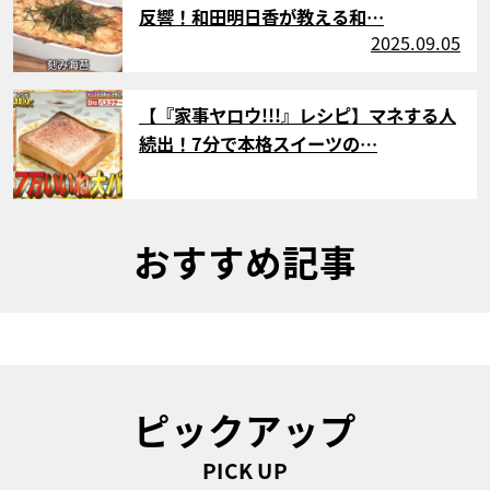
反響！和田明日香が教える和…
2025.09.05
サムネイル
【『家事ヤロウ!!!』レシピ】マネする人
続出！7分で本格スイーツの…
おすすめ記事
ピックアップ
PICK UP