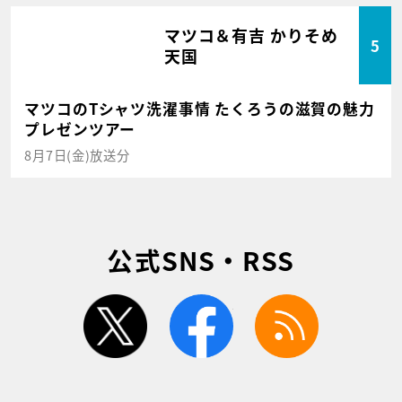
マツコ＆有吉 かりそめ
5
天国
マツコのTシャツ洗濯事情 たくろうの滋賀の魅力
プレゼンツアー
8月7日(金)放送分
公式SNS・RSS
twitter
facebook
rss