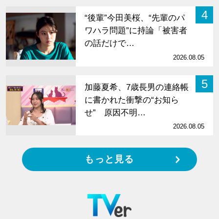
4
“後輩”今田美桜、“先輩のパ
ワハラ問題”に持論「被害者
の話だけで…
2026.08.05
5
加藤夏希、7歳長男の連絡帳
に書かれた衝撃の“お知ら
せ” 原因不明…
2026.08.05
もっと見る