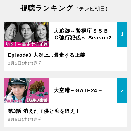
視聴ランキング
（テレビ朝日）
大追跡～警視庁ＳＳＢ
1
Ｃ強行犯係～ Season2
Episode3 大炎上…暴走する正義
8月5日(水)放送分
大空港～GATE24～
2
第3話 消えた子供と兎を追え！
8月6日(木)放送分