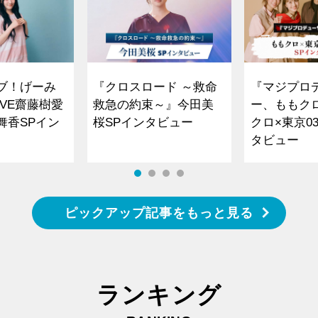
ブ！げーみ
『クロスロード ～救命
『マジプロ
VE齋藤樹愛
救急の約束～』今田美
ー、ももク
舞香SPイン
桜SPインタビュー
クロ×東京0
タビュー
ピックアップ記事をもっと見る
ランキング