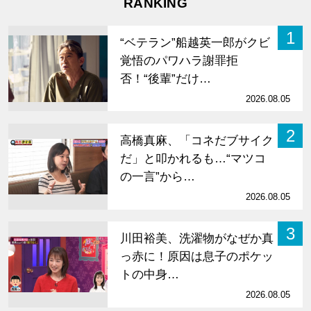
RANKING
1
“ベテラン”船越英一郎がクビ
覚悟のパワハラ謝罪拒
否！“後輩”だけ…
2026.08.05
2
高橋真麻、「コネだブサイク
だ」と叩かれるも…“マツコ
の一言”から…
2026.08.05
3
川田裕美、洗濯物がなぜか真
っ赤に！原因は息子のポケッ
トの中身…
2026.08.05