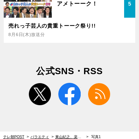
アメトーーク！
5
売れっ子芸人の貴重トーーク祭り!!
8月6日(木)放送分
公式SNS・RSS
twitter
facebook
rss
テレ朝POST
バラエティ
東山紀之、楽屋で号泣！はじめて紅白に出場した際の“仮面ライダー事件”
写真1