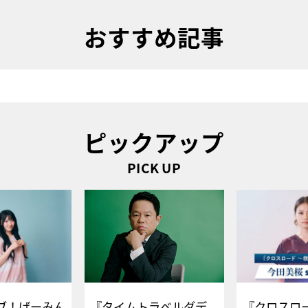
おすすめ記事
ピックアップ
PICK UP
ブ！げーみん
『タイムトラベルダデ
『クロスロー