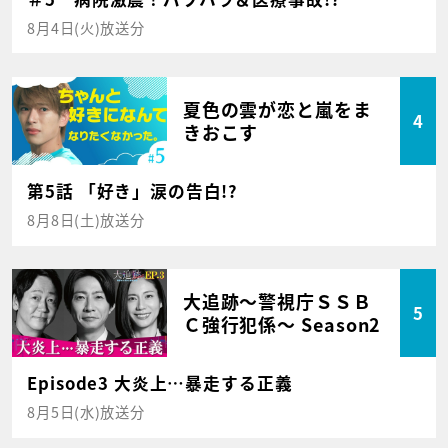
8月4日(火)放送分
夏色の雲が恋と嵐をま
4
きおこす
第5話 「好き」涙の告白!?
8月8日(土)放送分
大追跡～警視庁ＳＳＢ
5
Ｃ強行犯係～ Season2
Episode3 大炎上…暴走する正義
8月5日(水)放送分