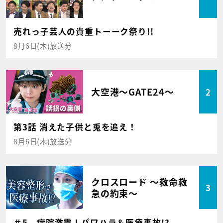
売れっ子芸人の貴重トーーク祭り!!
8月6日(木)放送分
大空港～GATE24～
2
第3話 消えた子供と兎を追え！
8月6日(木)放送分
クロスロード ～救命救
3
急の約束～
＃5 病院激震！パワハラ＆医療事故!?