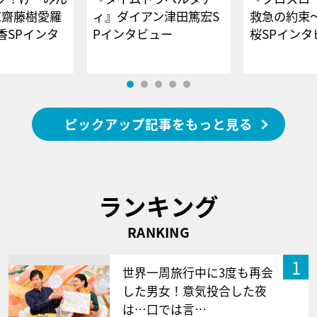
E齋藤樹愛羅
ィ』ダイアン津田篤宏S
救急の約束
香SPインタ
Pインタビュー
桜SPイ
ピックアップ記事をもっと見る
ランキング
RANKING
1
世界一周旅行中に3度も再会
した男女！意気投合した夜
は…口では言…