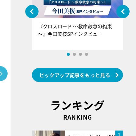
ぐ』＝LOV
『クロスロード ～救命救急の約束
『
香SPインタ
～』今田美桜SPインタビュー
ロ
ン
ピックアップ記事をもっと見る
ランキング
RANKING
1