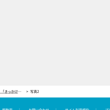
新井恵理那、PCR検査を受ける。「きっかけは人間ドックでした」
写真2
レ朝動画
お問い合わせ
サイト利用規約
プ