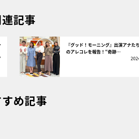
関連記事
サムネイル
ン
『グッド！モーニング』出演アナた
のアレコレを報告！“奇跡…
7
202
すすめ記事