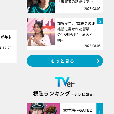
「被害者の話だけで…
2026.08.05
5
加藤夏希、7歳長男の連
絡帳に書かれた衝撃
の“お知らせ” 原因不
ちが年末
明…
2026.08.05
4.12.23
もっと見る
視聴ランキング
（テレビ朝日）
大空港～GATE2
1