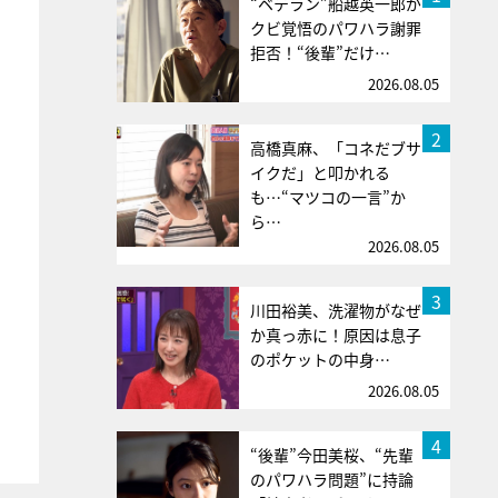
“ベテラン”船越英一郎が
クビ覚悟のパワハラ謝罪
拒否！“後輩”だけ…
2026.08.05
2
高橋真麻、「コネだブサ
イクだ」と叩かれる
も…“マツコの一言”か
ら…
2026.08.05
3
川田裕美、洗濯物がなぜ
か真っ赤に！原因は息子
のポケットの中身…
2026.08.05
4
“後輩”今田美桜、“先輩
のパワハラ問題”に持論