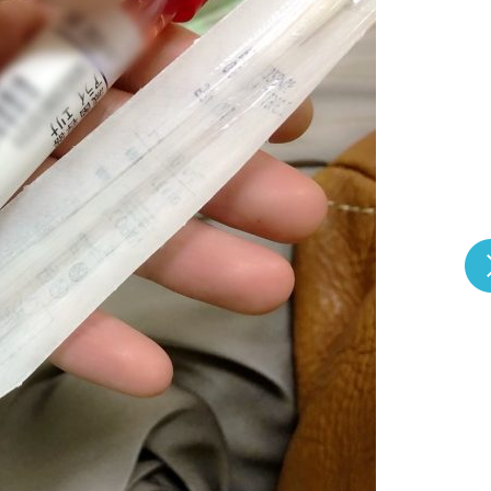
『アイ＝ラブ！げーみん
E齋藤樹愛羅＆佐々木舞
ビュー