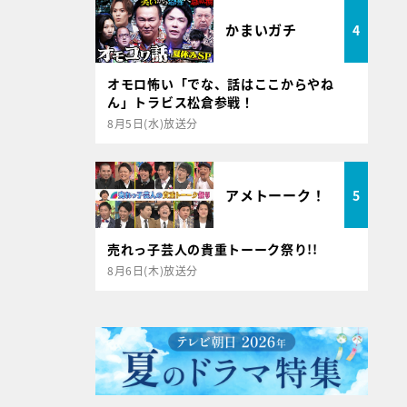
かまいガチ
4
オモロ怖い「でな、話はここからやね
ん」トラビス松倉参戦！
8月5日(水)放送分
アメトーーク！
5
売れっ子芸人の貴重トーーク祭り!!
8月6日(木)放送分