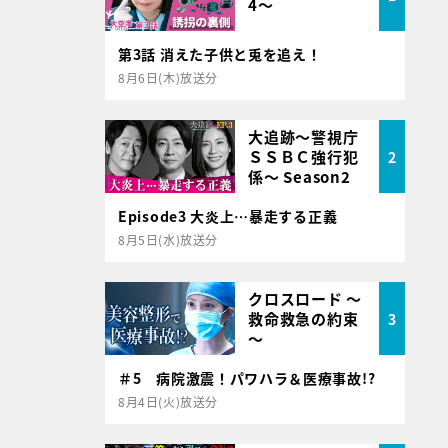
4～
第3話 消えた子供と兎を追え！
8月6日(木)放送分
大追跡～警視庁
ＳＳＢＣ強行犯
2
係～ Season2
Episode3 大炎上…暴走する正義
8月5日(水)放送分
クロスロード ～
救命救急の約束
3
～
＃5 病院激震！パワハラ＆医療事故!?
8月4日(火)放送分