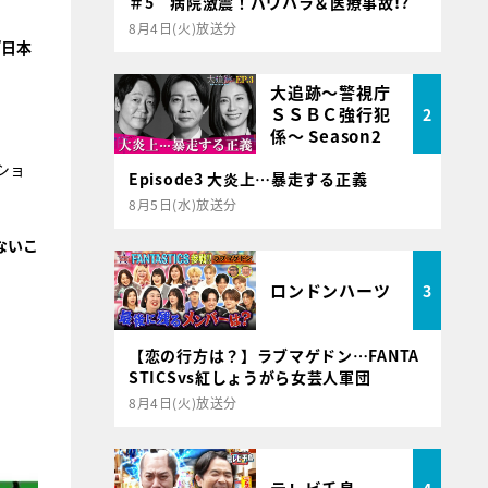
＃5 病院激震！パワハラ＆医療事故!?
8月4日(火)放送分
『日本
大追跡～警視庁
ＳＳＢＣ強行犯
2
係～ Season2
ショ
Episode3 大炎上…暴走する正義
8月5日(水)放送分
ないこ
ロンドンハーツ
3
【恋の行方は？】ラブマゲドン…FANTA
STICSvs紅しょうがら女芸人軍団
8月4日(火)放送分