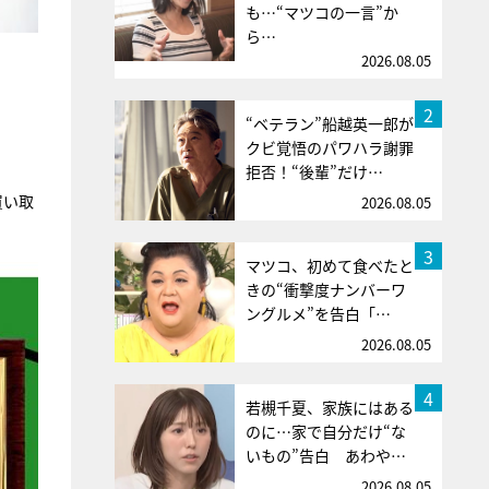
も…“マツコの一言”か
ら…
2026.08.05
2
“ベテラン”船越英一郎が
クビ覚悟のパワハラ謝罪
拒否！“後輩”だけ…
買い取
2026.08.05
3
マツコ、初めて食べたと
きの“衝撃度ナンバーワ
ングルメ”を告白「…
2026.08.05
4
若槻千夏、家族にはある
のに…家で自分だけ“な
いもの”告白 あわや…
2026.08.05