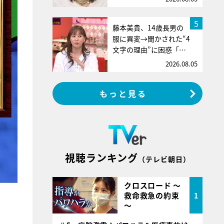
5
藤本美貴、14歳長男の
服に異変→聞かされた“4
文字の理由”に困惑「…
2026.08.05
もっと見る
視聴ランキング
（テレビ朝日）
クロスロード ～
救命救急の約束
1
～