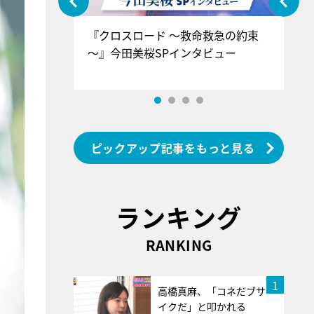
ぐ』＝LOV
『クロスロード ～救命救急の約束
『
香SPインタ
～』今田美桜SPインタビュー
ロ
ン
ピックアップ記事をもっと見る
ランキング
RANKING
1
高橋真麻、「コネだブサ
イクだ」と叩かれる