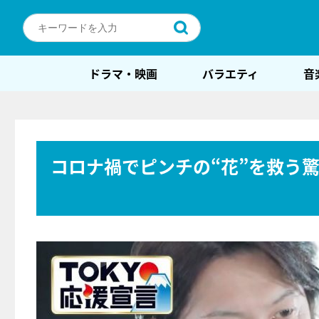
ドラマ・映画
バラエティ
音
コロナ禍でピンチの“花”を救う