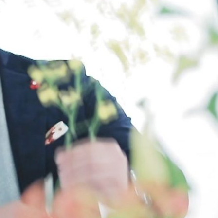
『アイ＝ラブ！げーみん
E齋藤樹愛羅＆佐々木舞
ビュー