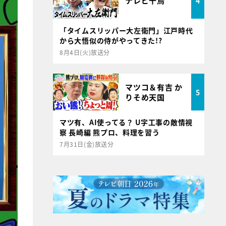
テレビ千鳥
4
「タイムスリッパー大左衛門」江戸時代
から大悟似の侍がやってきた!?
8月4日(火)放送分
マツコ＆有吉 か
5
りそめ天国
マツ有、AI使ってる？ U字工事の敵情視
察 長崎編 熊プロ、料理を習う
7月31日(金)放送分