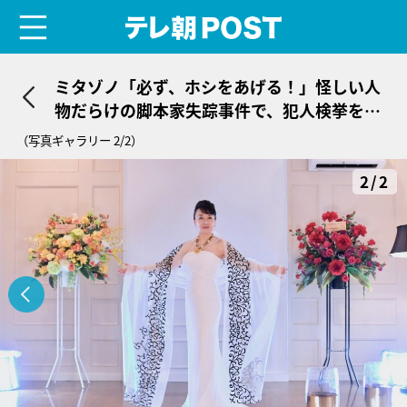
menu
テレ朝POST
ミタゾノ「必ず、ホシをあげる！」怪しい人
物だらけの脚本家失踪事件で、犯人検挙を宣
言
（写真ギャラリー 2/2）
2/2