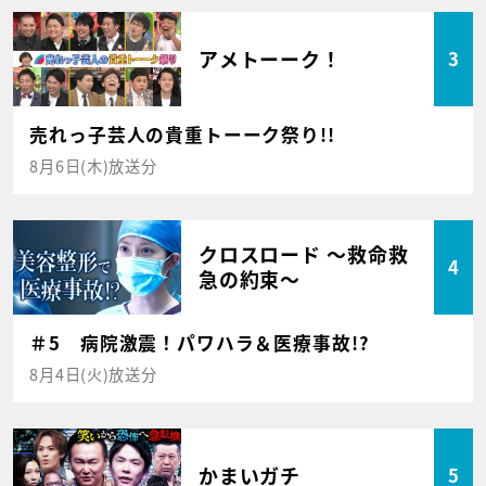
アメトーーク！
3
売れっ子芸人の貴重トーーク祭り!!
8月6日(木)放送分
クロスロード ～救命救
4
急の約束～
＃5 病院激震！パワハラ＆医療事故!?
8月4日(火)放送分
かまいガチ
5