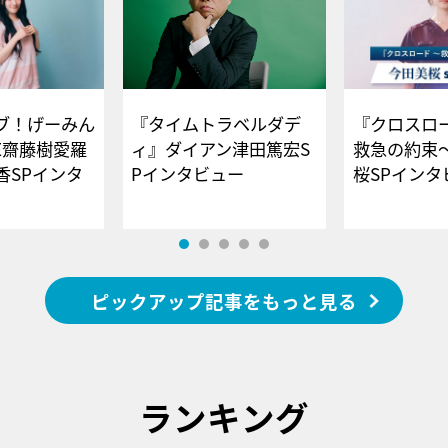
ブ！げーみん
『タイムトラベルダデ
『クロスロー
E齋藤樹愛羅
ィ』ダイアン津田篤宏S
救急の約束
香SPインタ
Pインタビュー
桜SPイ
ピックアップ記事をもっと見る
ランキング