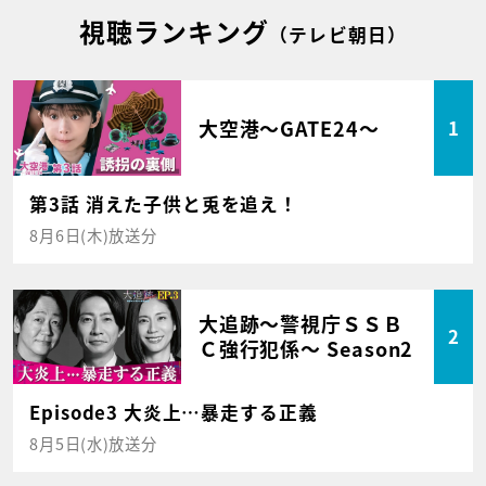
視聴ランキング
（テレビ朝日）
大空港～GATE24～
1
第3話 消えた子供と兎を追え！
8月6日(木)放送分
大追跡～警視庁ＳＳＢ
2
Ｃ強行犯係～ Season2
Episode3 大炎上…暴走する正義
8月5日(水)放送分