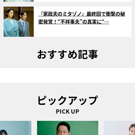
サムネイル
『家政夫のミタゾノ』最終回で衝撃の秘
密発覚！“不祥事夫”の真実に“…
おすすめ記事
ピックアップ
PICK UP