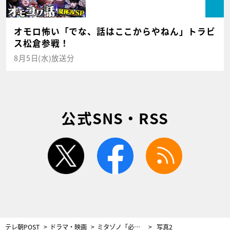
オモロ怖い「でな、話はここからやねん」トラビ
ス松倉参戦！
8月5日(水)放送分
公式SNS・RSS
twitter
facebook
rss
テレ朝POST
ドラマ・映画
ミタゾノ「必ず、ホシをあげる！」怪しい人物だらけの脚本家失踪事件で、犯人検挙を宣言
写真2