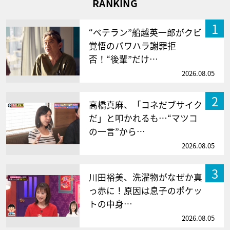
RANKING
1
“ベテラン”船越英一郎がクビ
覚悟のパワハラ謝罪拒
否！“後輩”だけ…
2026.08.05
2
高橋真麻、「コネだブサイク
だ」と叩かれるも…“マツコ
の一言”から…
2026.08.05
3
川田裕美、洗濯物がなぜか真
っ赤に！原因は息子のポケッ
トの中身…
2026.08.05