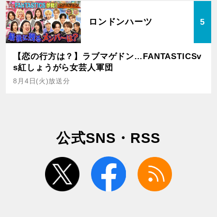
ロンドンハーツ
5
【恋の行方は？】ラブマゲドン…FANTASTICSv
s紅しょうがら女芸人軍団
8月4日(火)放送分
公式SNS・RSS
twitter
facebook
rss