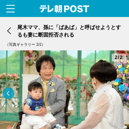
menu
テレ朝POST
尾木ママ、孫に「ばあば」と呼ばせようとす
るも妻に断固拒否される
（写真ギャラリー 2/2）
2/2