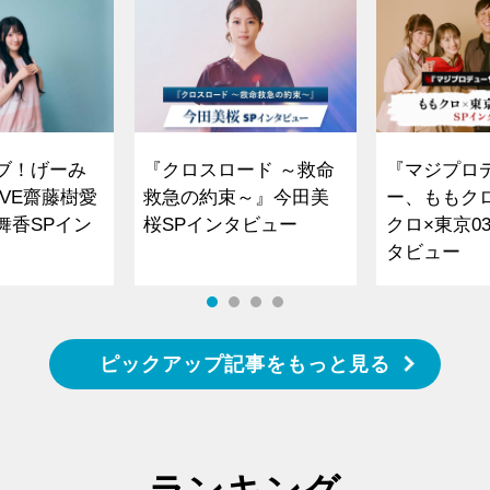
ブ！げーみ
『クロスロード ～救命
『マジプロ
VE齋藤樹愛
救急の約束～』今田美
ー、ももク
舞香SPイン
桜SPインタビュー
クロ×東京0
タビュー
ピックアップ記事をもっと見る