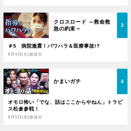
クロスロード ～救命救
3
急の約束～
＃5 病院激震！パワハラ＆医療事故!?
8月4日(火)放送分
かまいガチ
4
オモロ怖い「でな、話はここからやねん」トラビ
ス松倉参戦！
8月5日(水)放送分