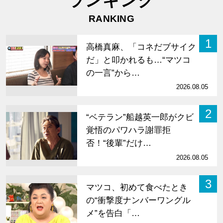
ランキング
RANKING
1
高橋真麻、「コネだブサイク
だ」と叩かれるも…“マツコ
の一言”から…
2026.08.05
2
“ベテラン”船越英一郎がクビ
覚悟のパワハラ謝罪拒
否！“後輩”だけ…
2026.08.05
3
マツコ、初めて食べたとき
の“衝撃度ナンバーワングル
メ”を告白「…