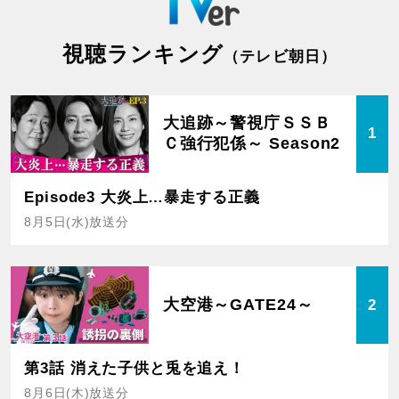
視聴ランキング
（テレビ朝日）
大追跡～警視庁ＳＳＢ
1
Ｃ強行犯係～ Season2
Episode3 大炎上…暴走する正義
8月5日(水)放送分
大空港～GATE24～
2
第3話 消えた子供と兎を追え！
8月6日(木)放送分