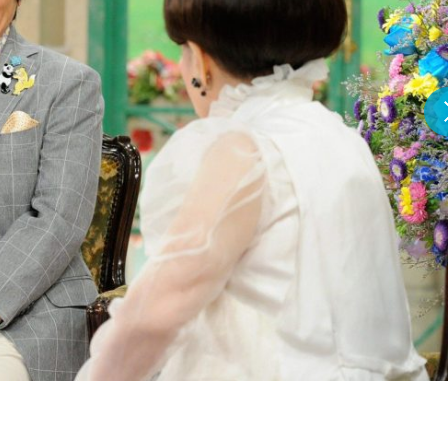
『アイ＝ラブ！げーみん
E齋藤樹愛羅＆佐々木舞
ビュー