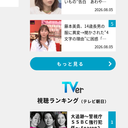
いもの”告白 あわや…
2026.08.05
5
藤本美貴、14歳長男の
服に異変→聞かされた“4
文字の理由”に困惑「…
2026.08.05
もっと見る
視聴ランキング
（テレビ朝日）
大追跡～警視庁
ＳＳＢＣ強行犯
1
係～ Season2