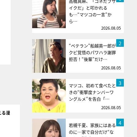
高橋真麻、「コネだブサ
イクだ」と叩かれる
も…“マツコの一言”か
ら…
2026.08.05
2
“ベテラン”船越英一郎が
クビ覚悟のパワハラ謝罪
拒否！“後輩”だけ…
2026.08.05
3
マツコ、初めて食べたと
きの“衝撃度ナンバーワ
ングルメ”を告白「…
2026.08.05
える漫
4
若槻千夏、家族にはある
のに…家で自分だけ“な