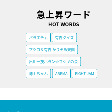
急上昇ワード
HOT WORDS
バラエティ
有吉クイズ
マツコ＆有吉 かりそめ天国
出川一茂ホラン☆フシギの会
博士ちゃん
ABEMA
EIGHT-JAM