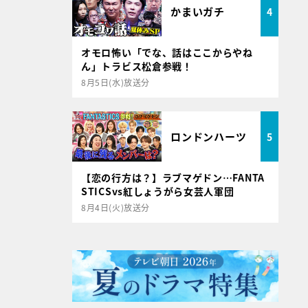
かまいガチ
4
オモロ怖い「でな、話はここからやね
ん」トラビス松倉参戦！
8月5日(水)放送分
ロンドンハーツ
5
【恋の行方は？】ラブマゲドン…FANTA
STICSvs紅しょうがら女芸人軍団
8月4日(火)放送分