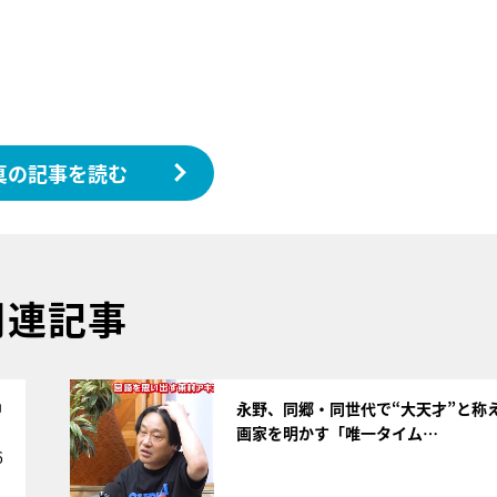
真の記事を読む
関連記事
サムネイル
中
永野、同郷・同世代で“大天才”と称
画家を明かす「唯一タイム…
6