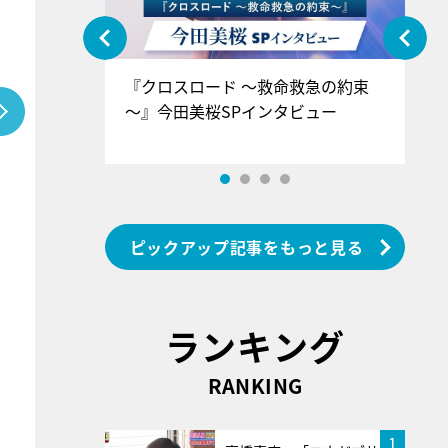
ぐ』＝LOV
『クロスロード ～救命救急の約束
『
香SPインタ
～』今田美桜SPインタビュー
ロ
ン
ピックアップ記事をもっと見る
ランキング
RANKING
1