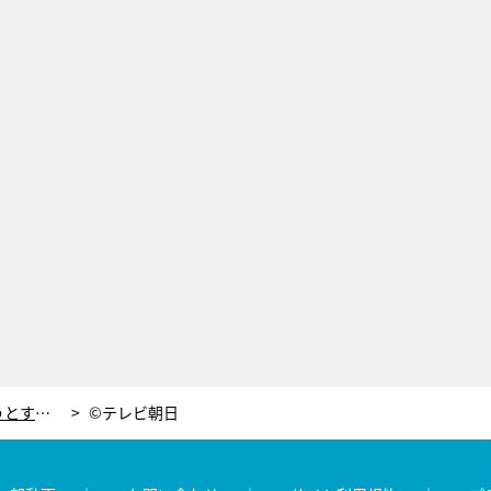
尾木ママ、孫に「ばあば」と呼ばせようとするも妻に断固拒否される
©テレビ朝日