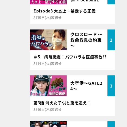
Episode3 大炎上…暴走する正義
8月5日(水)放送分
クロスロード ～
救命救急の約束
2
～
＃5 病院激震！パワハラ＆医療事故!?
8月4日(火)放送分
大空港～GATE2
3
4～
第3話 消えた子供と兎を追え！
8月6日(木)放送分