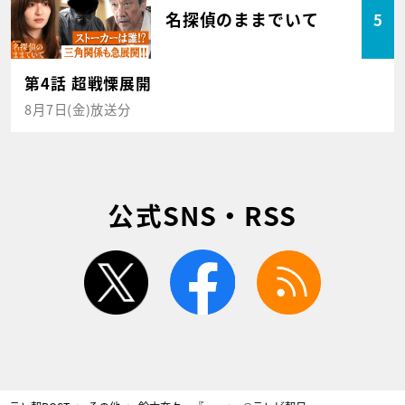
名探偵のままでいて
5
第4話 超戦慄展開
8月7日(金)放送分
公式SNS・RSS
twitter
facebook
rss