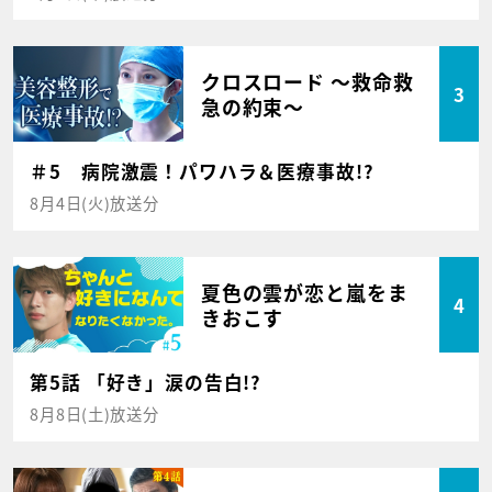
クロスロード ～救命救
3
急の約束～
＃5 病院激震！パワハラ＆医療事故!?
8月4日(火)放送分
夏色の雲が恋と嵐をま
4
きおこす
第5話 「好き」涙の告白!?
8月8日(土)放送分