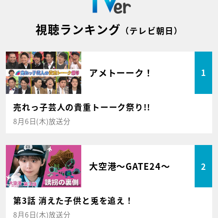
視聴ランキング
（テレビ朝日）
アメトーーク！
1
売れっ子芸人の貴重トーーク祭り!!
8月6日(木)放送分
大空港～GATE24～
2
第3話 消えた子供と兎を追え！
8月6日(木)放送分