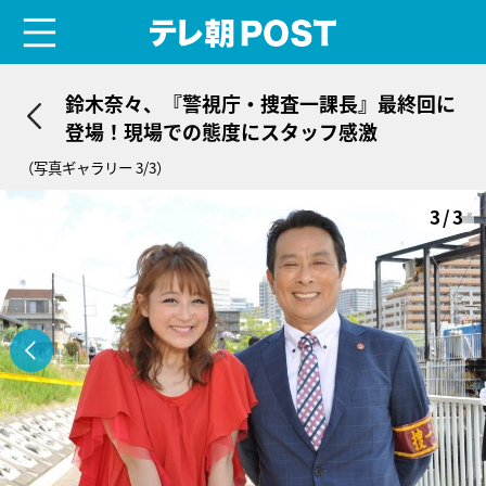
menu
テレ朝POST
鈴木奈々、『警視庁・捜査一課長』最終回に
登場！現場での態度にスタッフ感激
（写真ギャラリー 3/3）
3/3