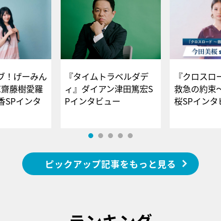
ブ！げーみん
『タイムトラベルダデ
『クロスロー
E齋藤樹愛羅
ィ』ダイアン津田篤宏S
救急の約束
香SPインタ
Pインタビュー
桜SPイ
ピックアップ記事をもっと見る
ランキング