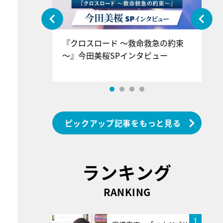
ぐ』＝LOV
『クロスロード ～救命救急の約束
『
香SPインタ
～』今田美桜SPインタビュー
ロ
ン
ピックアップ記事をもっと見る
ランキング
RANKING
1