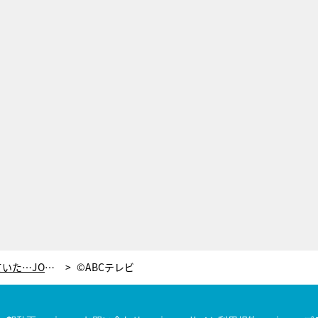
交際当初は「別れなきゃ」と思っていた…JOYの“ひと言”で、わたなべ麻衣の気持ちに変化
©︎ABCテレビ