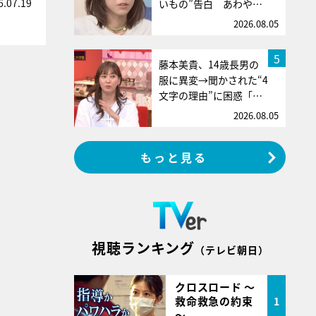
6.07.19
いもの”告白 あわや…
2026.08.05
5
藤本美貴、14歳長男の
服に異変→聞かされた“4
文字の理由”に困惑「…
2026.08.05
もっと見る
視聴ランキング
（テレビ朝日）
クロスロード ～
救命救急の約束
1
～