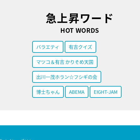
急上昇ワード
HOT WORDS
バラエティ
有吉クイズ
マツコ＆有吉 かりそめ天国
出川一茂ホラン☆フシギの会
博士ちゃん
ABEMA
EIGHT-JAM