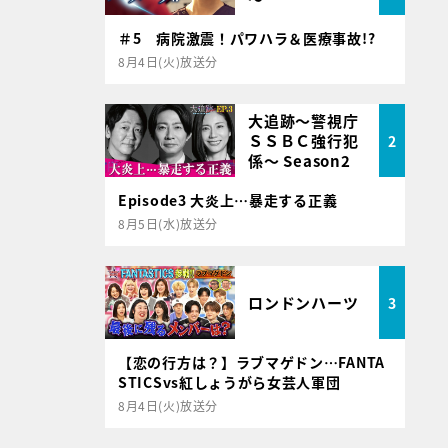
＃5 病院激震！パワハラ＆医療事故!?
8月4日(火)放送分
大追跡～警視庁
ＳＳＢＣ強行犯
2
係～ Season2
Episode3 大炎上…暴走する正義
8月5日(水)放送分
ロンドンハーツ
3
【恋の行方は？】ラブマゲドン…FANTA
STICSvs紅しょうがら女芸人軍団
8月4日(火)放送分