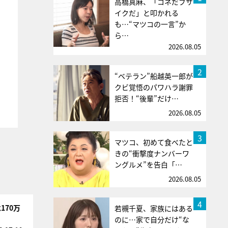
高橋真麻、「コネだブサ
イクだ」と叩かれる
も…“マツコの一言”か
ら…
2026.08.05
2
“ベテラン”船越英一郎が
クビ覚悟のパワハラ謝罪
拒否！“後輩”だけ…
2026.08.05
3
マツコ、初めて食べたと
きの“衝撃度ナンバーワ
ングルメ”を告白「…
2026.08.05
4
170万
若槻千夏、家族にはある
のに…家で自分だけ“な