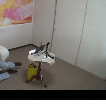
『アイ＝ラブ！げーみん
E齋藤樹愛羅＆佐々木舞
ビュー